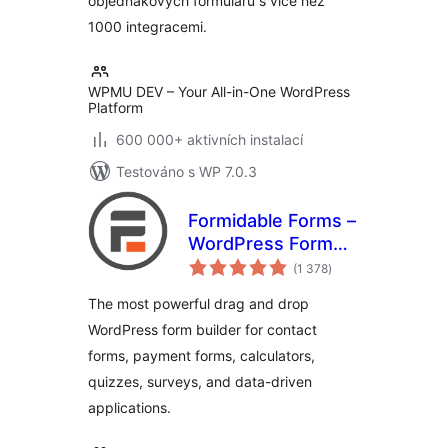
objednákových formulářů s více než
1000 integracemi.
WPMU DEV – Your All-in-One WordPress
Platform
600 000+ aktivních instalací
Testováno s WP 7.0.3
Formidable Forms –
WordPress Form
celkové
Builder for Contact
(1 378
)
hodnocení
Forms, Calculators,
The most powerful drag and drop
Quizzes & More
WordPress form builder for contact
forms, payment forms, calculators,
quizzes, surveys, and data-driven
applications.