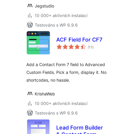
Jegstudio
10 000+ aktivních instalací
Testováno s WP 6.9.6
ACF Field For CF7
celkové
(11
)
hodnocení
Add a Contact Form 7 field to Advanced
Custom Fields. Pick a form, display it. No
shortcodes, no hassle.
KrishaWeb
10 000+ aktivních instalací
Testováno s WP 6.9.6
Lead Form Builder