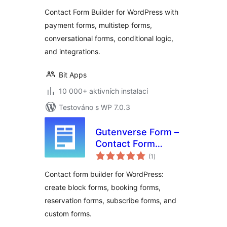
Forms, Calculator &
Contact Form Builder for WordPress with
Custom Form
payment forms, multistep forms,
Builder
conversational forms, conditional logic,
and integrations.
Bit Apps
10 000+ aktivních instalací
Testováno s WP 7.0.3
Gutenverse Form –
Contact Form
celkové
Builder, Block Form
(1
)
hodnocení
& Booking Form
Contact form builder for WordPress:
create block forms, booking forms,
reservation forms, subscribe forms, and
custom forms.