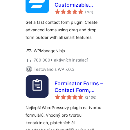
Customizable
celkové
Contact Forms,
(781
)
hodnocení
Survey, Quiz, &
Get a fast contact form plugin. Create
Conversational
advanced forms using drag and drop
Form Builder
form builder with all smart features.
WPManageNinja
700 000+ aktivních instalací
Testováno s WP 7.0.3
Forminator Forms –
Contact Form,
celkové
Payment Form &
(2 106
)
hodnocení
Custom Form
Nejlepší WordPressový plugin na tvorbu
Builder
formulářů. Vhodný pro tvorbu
kontaktních, platebních či