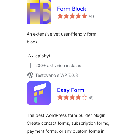
Form Block
celkové
(4
)
hodnocení
An extensive yet user-friendly form
block.
epiphyt
200+ aktivních instalací
Testováno s WP 7.0.3
Easy Form
celkové
(5
)
hodnocení
The best WordPress form builder plugin.
Create contact forms, subscription forms,
payment forms, or any custom forms in