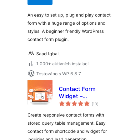
An easy to set up, plug and play contact
form with a huge range of options and
styles. A beginner friendly WordPress
contact form plugin.
Saad Iqbal
1 000+ aktivních instalací
Testováno s WP 6.8.7
Contact Form
Widget –
celkové
Responsive
(10
)
hodnocení
Contact Form,
Create responsive contact forms with
Query Form & Form
stored query table management. Easy
Builder
contact form shortcode and widget for
inquiries and lead generation.