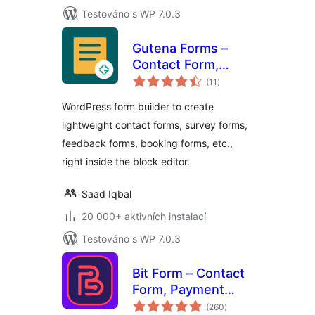
Testováno s WP 7.0.3
Gutena Forms –
Contact Form,
celkové
Survey Form,
(11
)
hodnocení
Feedback Form,
WordPress form builder to create
Booking Form, and
lightweight contact forms, survey forms,
Custom Form
feedback forms, booking forms, etc.,
Builder
right inside the block editor.
Saad Iqbal
20 000+ aktivních instalací
Testováno s WP 7.0.3
Bit Form – Contact
Form, Payment
celkové
Forms, Multi Step
(260
)
hodnocení