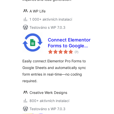
A WP Life
1 000+ aktivních instalací
Testováno s WP 7.0.3
Connect Elementor
Forms to Google
celkové
Sheets Addon
(7
)
hodnocení
Easily connect Elementor Pro Forms to
Google Sheets and automatically sync
form entries in real-time—no coding
required.
Creative Werk Designs
800+ aktivních instalací
Testováno s WP 7.0.3