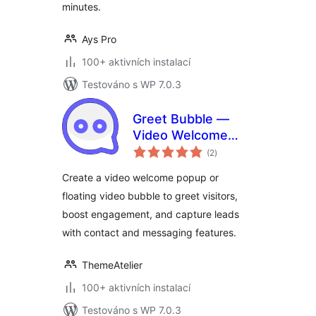
minutes.
Ays Pro
100+ aktivních instalací
Testováno s WP 7.0.3
Greet Bubble —
Video Welcome
celkové
Popup & Floating
(2
)
hodnocení
Video Bubble for
Create a video welcome popup or
WooCommerce
floating video bubble to greet visitors,
Products, Pages &
boost engagement, and capture leads
Custom Posts
with contact and messaging features.
ThemeAtelier
100+ aktivních instalací
Testováno s WP 7.0.3