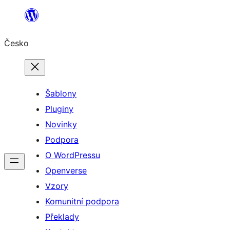
Přeskočit
na
Česko
obsah
Šablony
Pluginy
Novinky
Podpora
O WordPressu
Openverse
Vzory
Komunitní podpora
Překlady