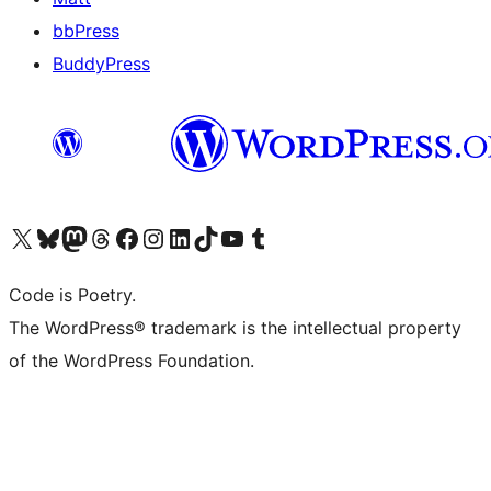
bbPress
BuddyPress
Navštivte náš účet na X (dříve Twitter)
Navštivte náš Bluesky účet
Navštivte náš účet Mastodon
Navštivte náš Threads účet
Navštivte naši stránku na Facebooku
Navštivte náš Instagram účet
Navštivte náš LinkedIn účet
Navštivte náš TikTok účet
Navštivte náš YouTube kanál
Navštivte náš Tumblr účet
Code is Poetry.
The WordPress® trademark is the intellectual property
of the WordPress Foundation.