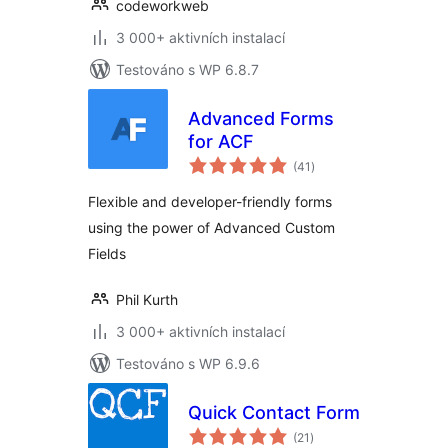
codeworkweb
3 000+ aktivních instalací
Testováno s WP 6.8.7
Advanced Forms
for ACF
celkové
(41
)
hodnocení
Flexible and developer-friendly forms
using the power of Advanced Custom
Fields
Phil Kurth
3 000+ aktivních instalací
Testováno s WP 6.9.6
Quick Contact Form
celkové
(21
)
hodnocení