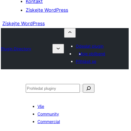
Kontakt
Získejte WordPress
Získejte WordPress
Odeslat plugin
Plugin Directory
Moje oblíbené
Přihlásit se
Hledat
Vše
Community
Commercial