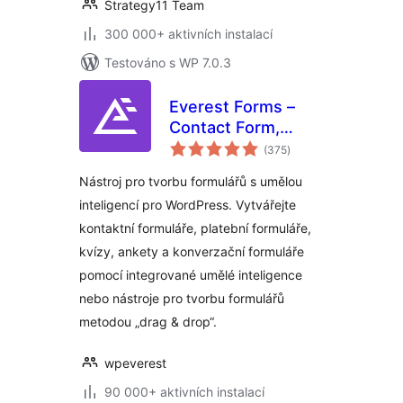
Strategy11 Team
300 000+ aktivních instalací
Testováno s WP 7.0.3
Everest Forms –
Contact Form,
celkové
Payment Form,
(375
)
hodnocení
Quiz, Survey &
Nástroj pro tvorbu formulářů s umělou
Custom Form
inteligencí pro WordPress. Vytvářejte
Builder with AI
kontaktní formuláře, platební formuláře,
kvízy, ankety a konverzační formuláře
pomocí integrované umělé inteligence
nebo nástroje pro tvorbu formulářů
metodou „drag & drop“.
wpeverest
90 000+ aktivních instalací