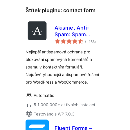
Štítek pluginu:
contact form
Akismet Anti-
Spam: Spam
celkové
Protection
(1 186
)
hodnocení
Nejlepší antispamová ochrana pro
blokování spamových komentářů a
spamu v kontaktním formuláři.
Nejdůvěryhodnější antispamové řešení
pro WordPress a WooCommerce.
Automattic
5 1 000 000+ aktivních instalací
Testováno s WP 7.0.3
Fluent Forms –