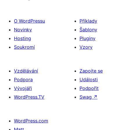
O WordPressu
Příklady
Novinky
Šablony
Hosting
Pluginy
Soukromí
Vzory
Vzdělávání
Zapojte se
Podpora
Události
Vývojáři
Podpořit
WordPress.TV
Swag
↗
WordPress.com
Matt