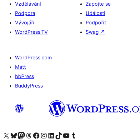
Vzdělávání
Zapojte se
Podpora
Události
Vývojáři
Podpořit
WordPress.TV
Swag
↗
WordPress.com
Matt
bbPress
BuddyPress
Navštivte náš účet na X (dříve Twitter)
Navštivte náš Bluesky účet
Navštivte náš účet Mastodon
Navštivte náš Threads účet
Navštivte naši stránku na Facebooku
Navštivte náš Instagram účet
Navštivte náš LinkedIn účet
Navštivte náš TikTok účet
Navštivte náš YouTube kanál
Navštivte náš Tumblr účet