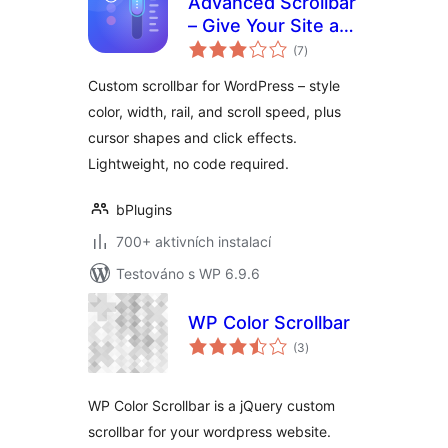
Advanced Scrollbar
– Give Your Site a
celkové
Sleek Branded
(7
)
hodnocení
Scrolling Feel
Custom scrollbar for WordPress – style
color, width, rail, and scroll speed, plus
cursor shapes and click effects.
Lightweight, no code required.
bPlugins
700+ aktivních instalací
Testováno s WP 6.9.6
WP Color Scrollbar
celkové
(3
)
hodnocení
WP Color Scrollbar is a jQuery custom
scrollbar for your wordpress website.