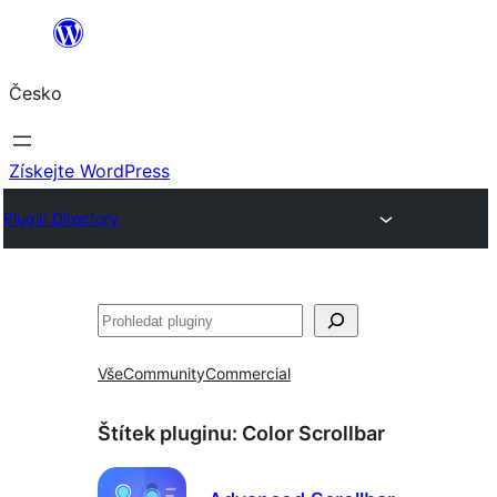
Přeskočit
na
Česko
obsah
Získejte WordPress
Plugin Directory
Hledat
Vše
Community
Commercial
Štítek pluginu:
Color Scrollbar