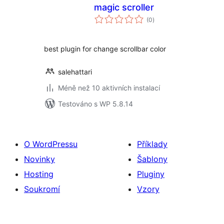
magic scroller
celkové
(0
)
hodnocení
best plugin for change scrollbar color
salehattari
Méně než 10 aktivních instalací
Testováno s WP 5.8.14
O WordPressu
Příklady
Novinky
Šablony
Hosting
Pluginy
Soukromí
Vzory