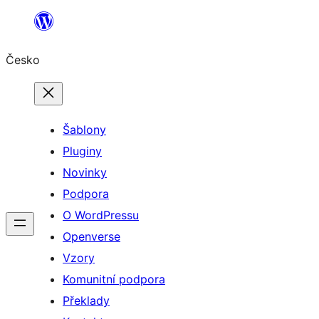
Přeskočit
na
Česko
obsah
Šablony
Pluginy
Novinky
Podpora
O WordPressu
Openverse
Vzory
Komunitní podpora
Překlady