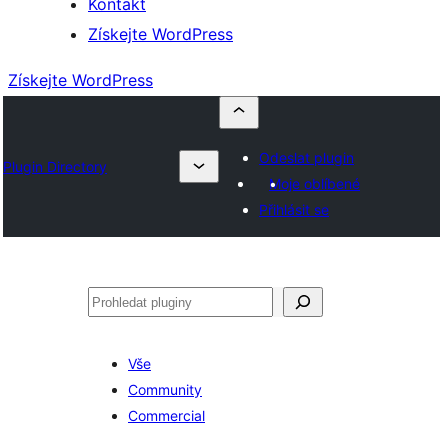
Kontakt
Získejte WordPress
Získejte WordPress
Odeslat plugin
Plugin Directory
Moje oblíbené
Přihlásit se
Hledat
Vše
Community
Commercial