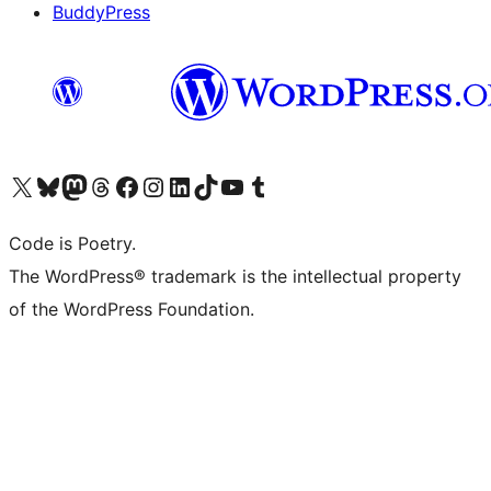
BuddyPress
Navštivte náš účet na X (dříve Twitter)
Navštivte náš Bluesky účet
Navštivte náš účet Mastodon
Navštivte náš Threads účet
Navštivte naši stránku na Facebooku
Navštivte náš Instagram účet
Navštivte náš LinkedIn účet
Navštivte náš TikTok účet
Navštivte náš YouTube kanál
Navštivte náš Tumblr účet
Code is Poetry.
The WordPress® trademark is the intellectual property
of the WordPress Foundation.