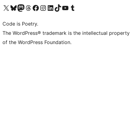
Navštivte náš účet na X (dříve Twitter)
Navštivte náš Bluesky účet
Navštivte náš účet Mastodon
Navštivte náš Threads účet
Navštivte naši stránku na Facebooku
Navštivte náš Instagram účet
Navštivte náš LinkedIn účet
Navštivte náš TikTok účet
Navštivte náš YouTube kanál
Navštivte náš Tumblr účet
Code is Poetry.
The WordPress® trademark is the intellectual property
of the WordPress Foundation.