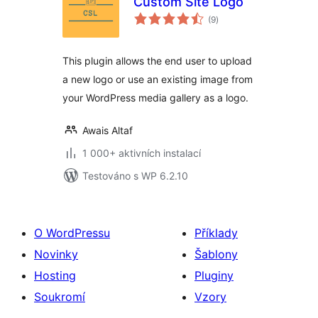
Custom Site Logo
celkové
(9
)
hodnocení
This plugin allows the end user to upload
a new logo or use an existing image from
your WordPress media gallery as a logo.
Awais Altaf
1 000+ aktivních instalací
Testováno s WP 6.2.10
O WordPressu
Příklady
Novinky
Šablony
Hosting
Pluginy
Soukromí
Vzory