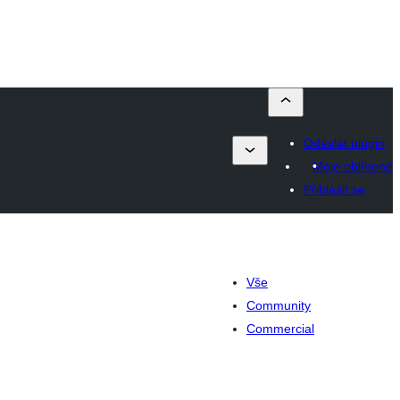
Odeslat plugin
Moje oblíbené
Přihlásit se
Vše
Community
Commercial