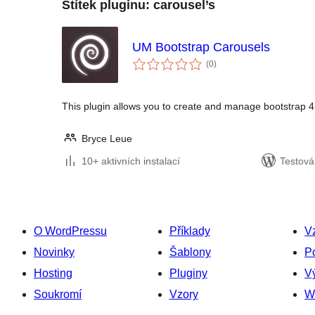
Štítek pluginu:
carousel’s
UM Bootstrap Carousels
celkové
(0
)
hodnocení
This plugin allows you to create and manage bootstrap 4
Bryce Leue
10+ aktivních instalací
Testová
O WordPressu
Příklady
V
Novinky
Šablony
P
Hosting
Pluginy
Vý
Soukromí
Vzory
W