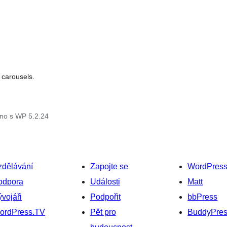
 carousels.
no s WP 5.2.24
zdělávání
Zapojte se
WordPres
odpora
Události
Matt
vojáři
Podpořit
bbPress
ordPress.TV
Pět pro
BuddyPre