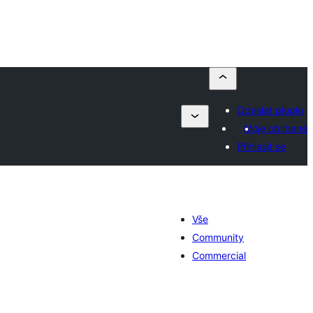
Odeslat plugin
Moje oblíbené
Přihlásit se
Vše
Community
Commercial