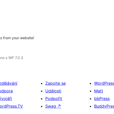
s from your website!
no s WP 7.0.3
zdělávání
Zapojte se
WordPres
odpora
Události
Matt
ývojáři
Podpořit
bbPress
ordPress.TV
Swag
↗
BuddyPre