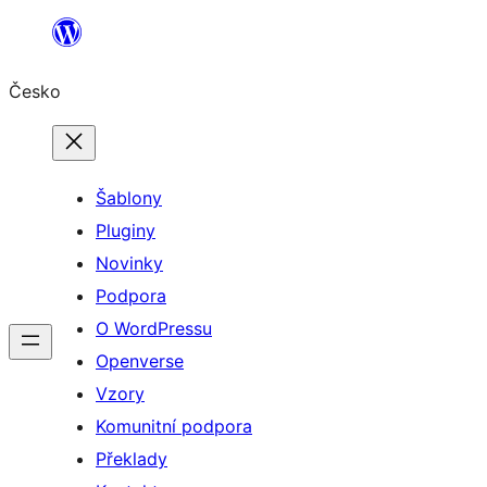
Přeskočit
na
Česko
obsah
Šablony
Pluginy
Novinky
Podpora
O WordPressu
Openverse
Vzory
Komunitní podpora
Překlady