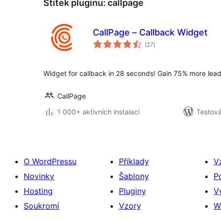
Štítek pluginu:
callpage
CallPage – Callback Widget
celkové
(27
)
hodnocení
Widget for callback in 28 seconds! Gain 75% more lead
CallPage
1 000+ aktivních instalací
Testová
O WordPressu
Příklady
V
Novinky
Šablony
P
Hosting
Pluginy
V
Soukromí
Vzory
W