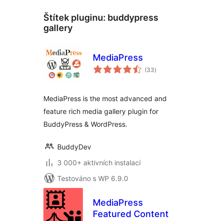
Štítek pluginu:
buddypress
gallery
MediaPress
celkové
(33
)
hodnocení
MediaPress is the most advanced and
feature rich media gallery plugin for
BuddyPress & WordPress.
BuddyDev
3 000+ aktivních instalací
Testováno s WP 6.9.0
MediaPress
Featured Content