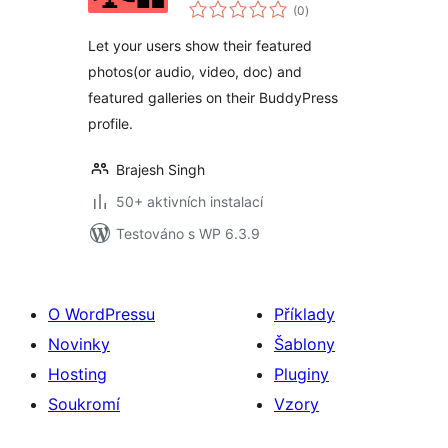
celkové
(0
)
hodnocení
Let your users show their featured
photos(or audio, video, doc) and
featured galleries on their BuddyPress
profile.
Brajesh Singh
50+ aktivních instalací
Testováno s WP 6.3.9
O WordPressu
Příklady
Novinky
Šablony
Hosting
Pluginy
Soukromí
Vzory