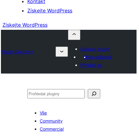
Kontakt
Získejte WordPress
Získejte WordPress
Odeslat plugin
Plugin Directory
Moje oblíbené
Přihlásit se
Hledat
Vše
Community
Commercial