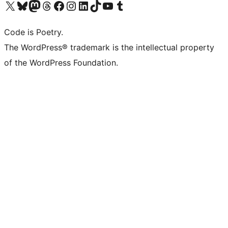
Navštivte náš účet na X (dříve Twitter)
Navštivte náš Bluesky účet
Navštivte náš účet Mastodon
Navštivte náš Threads účet
Navštivte naši stránku na Facebooku
Navštivte náš Instagram účet
Navštivte náš LinkedIn účet
Navštivte náš TikTok účet
Navštivte náš YouTube kanál
Navštivte náš Tumblr účet
Code is Poetry.
The WordPress® trademark is the intellectual property
of the WordPress Foundation.