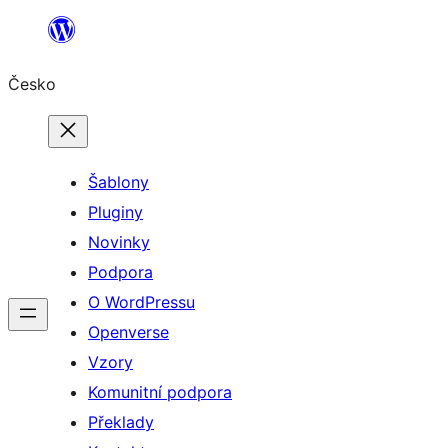
Přeskočit
na
Česko
obsah
Šablony
Pluginy
Novinky
Podpora
O WordPressu
Openverse
Vzory
Komunitní podpora
Překlady