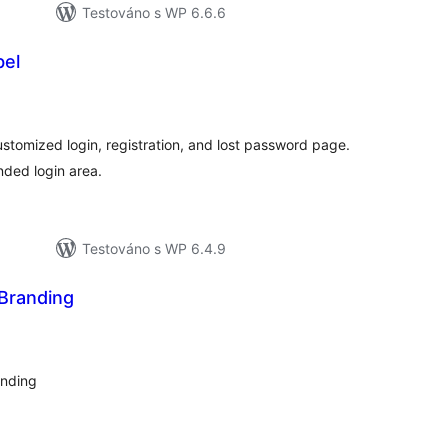
Testováno s WP 6.6.6
bel
elkové
odnocení
stomized login, registration, and lost password page.
nded login area.
Testováno s WP 6.4.9
Branding
elkové
odnocení
anding