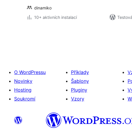
dinamiko
10+ aktivních instalací
Testov
Stránkování
příspěvků
O WordPressu
Příklady
V
Novinky
Šablony
P
Hosting
Pluginy
V
Soukromí
Vzory
W