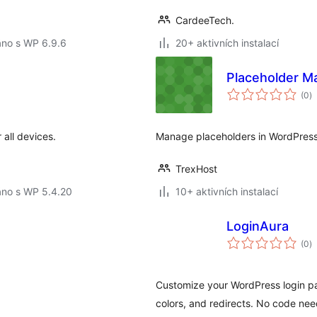
CardeeTech.
áno s WP 6.9.6
20+ aktivních instalací
Placeholder M
c
(0
)
h
r all devices.
Manage placeholders in WordPress c
TrexHost
áno s WP 5.4.20
10+ aktivních instalací
LoginAura
c
(0
)
h
Customize your WordPress login pa
colors, and redirects. No code ne