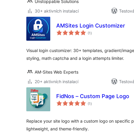
Unstoppable Solutions
30+ aktivních instalací
Testová
AMSites Login Customizer
celkové
(1
)
hodnocení
Visual login customizer: 30+ templates, gradient/ima
styling, math captcha and a login attempts limiter.
AM-Sites Web Experts
20+ aktivních instalací
Testová
FidNos – Custom Page Logo
celkové
(1
)
hodnocení
Replace your site logo with a custom logo on specific 
lightweight, and theme-friendly.