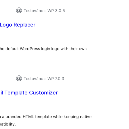
Testováno s WP 3.0.5
 Logo Replacer
elkové
odnocení
he default WordPress login logo with their own
Testováno s WP 7.0.3
il Template Customizer
elkové
odnocení
n a branded HTML template while keeping native
tibility.