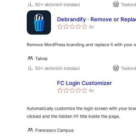
60+ aktivních instalací
Testov
Debrandify · Remove or Repl
celkové
(0
)
hodnocení
Remove WordPress branding and replace it with your o
Tahoe
50+ aktivních instalací
Testov
FC Login Customizer
celkové
(0
)
hodnocení
Automatically customize the login screen with your bra
clicked and the hidden H1 title inside the page.
Francesco Campus