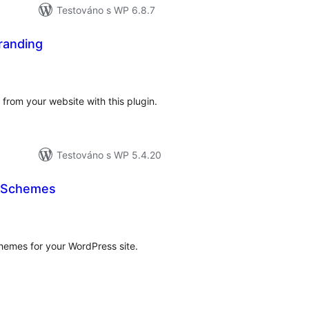
Testováno s WP 6.8.7
randing
lkové
dnocení
rom your website with this plugin.
Testováno s WP 5.4.20
r Schemes
lkové
dnocení
emes for your WordPress site.