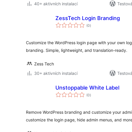
40+ aktivních instalací
Testov
ZessTech Login Branding
celkové
(0
)
hodnocení
Customize the WordPress login page with your own logo
branding. Simple, lightweight, and translation-ready.
Zess Tech
30+ aktivních instalací
Testov
Unstoppable White Label
celkové
(0
)
hodnocení
Remove WordPress branding and customize your admin
customize the login page, hide admin menus, and more