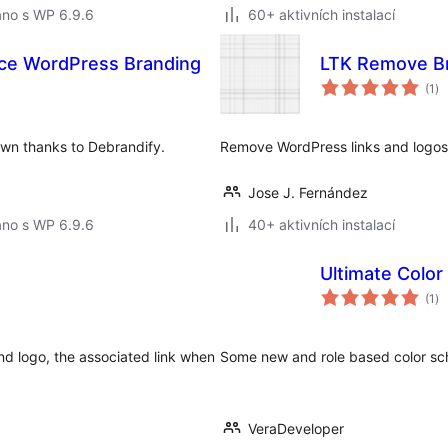
áno s WP 6.9.6
60+ aktivních instalací
ace WordPress Branding
LTK Remove B
ce
(1
)
ho
wn thanks to Debrandify.
Remove WordPress links and logos f
Jose J. Fernández
áno s WP 6.9.6
40+ aktivních instalací
Ultimate Colo
ce
(1
)
ho
nd logo, the associated link when
Some new and role based color sch
VeraDeveloper