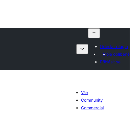
Odeslat plugin
Moje oblíbené
Přihlásit se
Vše
Community
Commercial