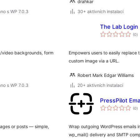
drahkar
no s WP 7.0.3
30+ aktivních instalací
The Lab Login
c
(0
)
h
ge/video backgrounds, form
Empowers users to easily replace t
custom image via a URL.
Robert Mark Edgar Williams
no s WP 7.0.3
20+ aktivních instalací
PressPilot Ema
c
(0
)
h
pages or posts — simple,
Wrap outgoing WordPress emails i
wp_mail() delivery and SMTP compa