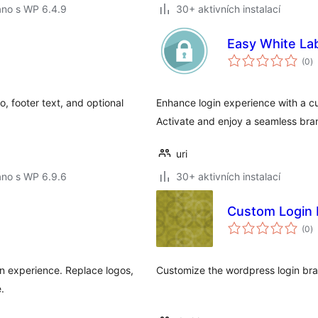
áno s WP 6.4.9
30+ aktivních instalací
Easy White La
c
(0
)
h
, footer text, and optional
Enhance login experience with a cu
Activate and enjoy a seamless bra
uri
áno s WP 6.9.6
30+ aktivních instalací
Custom Login 
c
(0
)
h
 experience. Replace logos,
Customize the wordpress login br
.