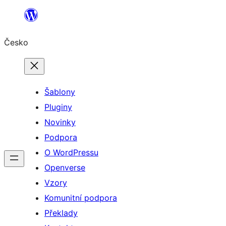
Přeskočit
na
Česko
obsah
Šablony
Pluginy
Novinky
Podpora
O WordPressu
Openverse
Vzory
Komunitní podpora
Překlady