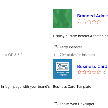
Branded Admi
c
(0
)
h
Display custom header & footer in
Kerry Webster
áno s WP 3.5.2
70+ aktivních instalací
Business Card
c
(0
)
h
min login page with your brand's
Business Card Template
Fahim Web Developer