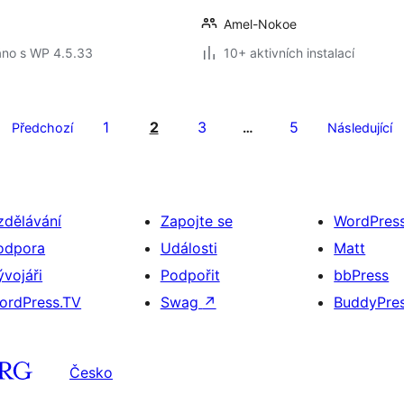
Amel-Nokoe
áno s WP 4.5.33
10+ aktivních instalací
1
2
3
5
Předchozí
…
Následující
zdělávání
Zapojte se
WordPres
odpora
Události
Matt
ývojáři
Podpořit
bbPress
ordPress.TV
Swag
↗
BuddyPre
Česko