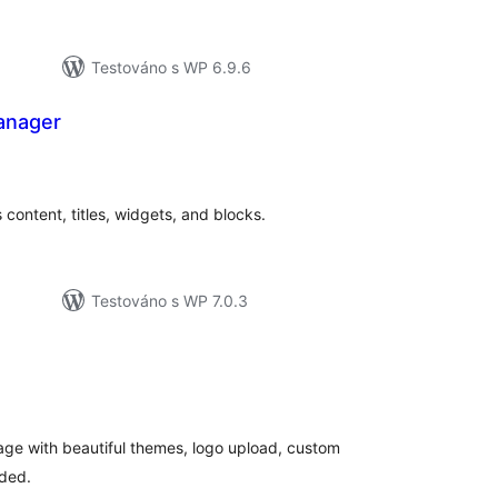
Testováno s WP 6.9.6
anager
elkové
odnocení
ontent, titles, widgets, and blocks.
Testováno s WP 7.0.3
elkové
odnocení
ge with beautiful themes, logo upload, custom
eded.