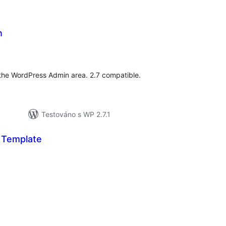
n
elkové
odnocení
 the WordPress Admin area. 2.7 compatible.
Testováno s WP 2.7.1
 Template
elkové
odnocení