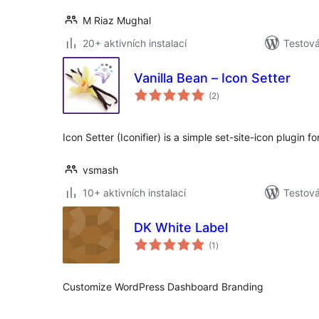
M Riaz Mughal
20+ aktivních instalací
Testov
Vanilla Bean – Icon Setter
celkové
(2
)
hodnocení
Icon Setter (Iconifier) is a simple set-site-icon plugin fo
vsmash
10+ aktivních instalací
Testov
DK White Label
celkové
(1
)
hodnocení
Customize WordPress Dashboard Branding