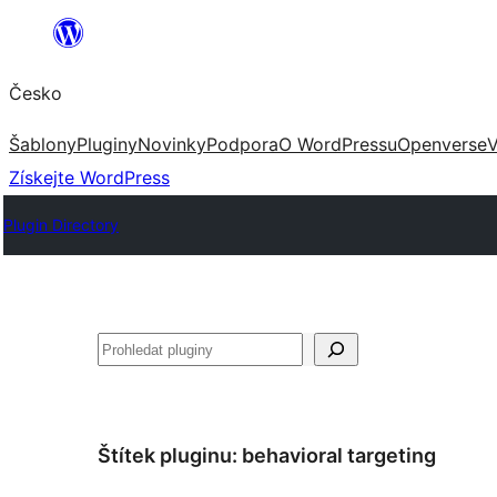
Přeskočit
na
Česko
obsah
Šablony
Pluginy
Novinky
Podpora
O WordPressu
Openverse
V
Získejte WordPress
Plugin Directory
Hledat
Štítek pluginu:
behavioral targeting