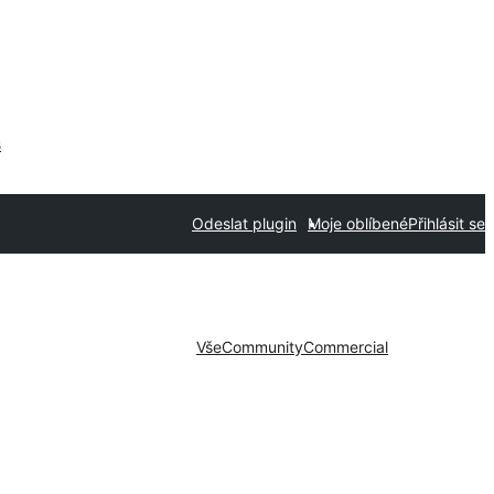
s
Odeslat plugin
Moje oblíbené
Přihlásit se
Vše
Community
Commercial