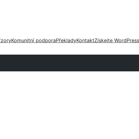
zory
Komunitní podpora
Překlady
Kontakt
Získejte WordPres