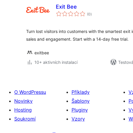
Exit Bee
celkové
(0
)
hodnocení
Turn lost visitors into customers with the smartest exit 
sales and engagement. Start with a 14-day free trial.
exitbee
10+ aktivních instalací
Testov
O WordPressu
Příklady
V
Novinky
Šablony
P
Hosting
Pluginy
V
Soukromí
Vzory
W