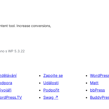
intent tool. Increase conversions,
áno s WP 5.3.22
zdělávání
Zapojte se
WordPres
odpora
Události
Matt
ývojáři
Podpořit
bbPress
ordPress.TV
Swag
↗
BuddyPre