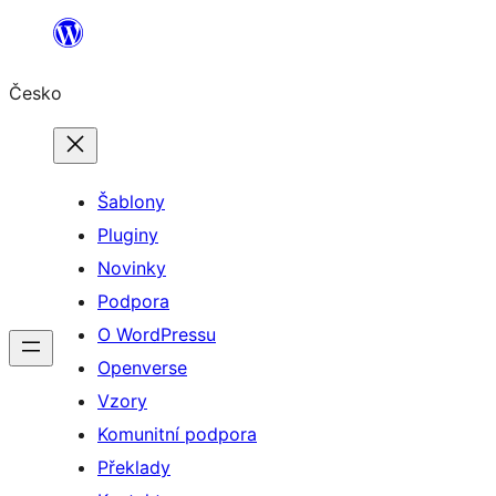
Přeskočit
na
Česko
obsah
Šablony
Pluginy
Novinky
Podpora
O WordPressu
Openverse
Vzory
Komunitní podpora
Překlady