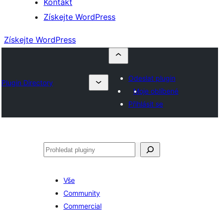
Kontakt
Získejte WordPress
Získejte WordPress
Odeslat plugin
Plugin Directory
Moje oblíbené
Přihlásit se
Hledat
Vše
Community
Commercial