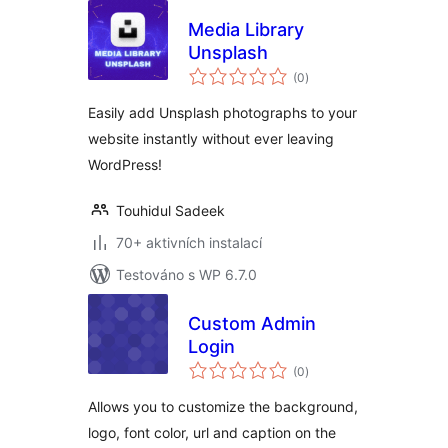
Media Library
Unsplash
celkové
(0
)
hodnocení
Easily add Unsplash photographs to your
website instantly without ever leaving
WordPress!
Touhidul Sadeek
70+ aktivních instalací
Testováno s WP 6.7.0
Custom Admin
Login
celkové
(0
)
hodnocení
Allows you to customize the background,
logo, font color, url and caption on the