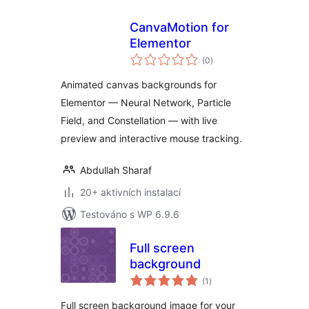
CanvaMotion for
Elementor
celkové
(0
)
hodnocení
Animated canvas backgrounds for
Elementor — Neural Network, Particle
Field, and Constellation — with live
preview and interactive mouse tracking.
Abdullah Sharaf
20+ aktivních instalací
Testováno s WP 6.9.6
Full screen
background
celkové
(1
)
hodnocení
Full screen background image for your