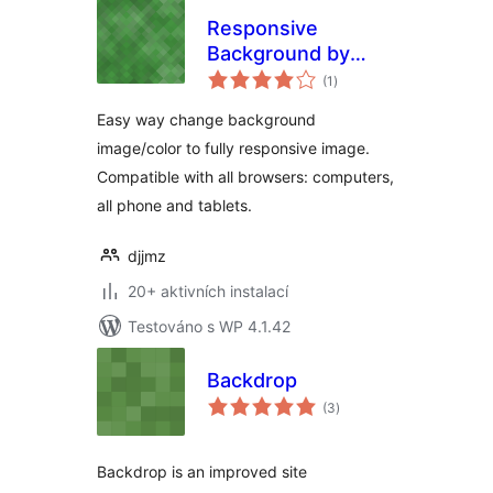
Responsive
Background by
celkové
DJJMZ
(1
)
hodnocení
Easy way change background
image/color to fully responsive image.
Compatible with all browsers: computers,
all phone and tablets.
djjmz
20+ aktivních instalací
Testováno s WP 4.1.42
Backdrop
celkové
(3
)
hodnocení
Backdrop is an improved site