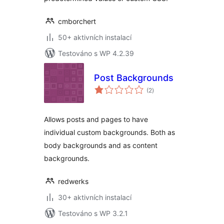
cmborchert
50+ aktivních instalací
Testováno s WP 4.2.39
Post Backgrounds
celkové
(2
)
hodnocení
Allows posts and pages to have
individual custom backgrounds. Both as
body backgrounds and as content
backgrounds.
redwerks
30+ aktivních instalací
Testováno s WP 3.2.1