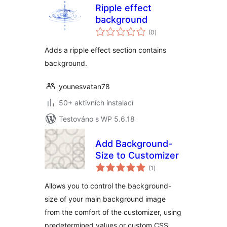
Ripple effect
background
celkové
(0
)
hodnocení
Adds a ripple effect section contains
background.
younesvatan78
50+ aktivních instalací
Testováno s WP 5.6.18
Add Background-
Size to Customizer
celkové
(1
)
hodnocení
Allows you to control the background-
size of your main background image
from the comfort of the customizer, using
predetermined values or custom CSS.