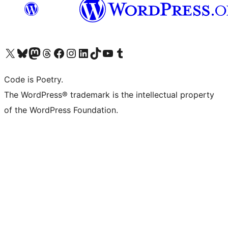
Navštivte náš účet na X (dříve Twitter)
Navštivte náš Bluesky účet
Navštivte náš účet Mastodon
Navštivte náš Threads účet
Navštivte naši stránku na Facebooku
Navštivte náš Instagram účet
Navštivte náš LinkedIn účet
Navštivte náš TikTok účet
Navštivte náš YouTube kanál
Navštivte náš Tumblr účet
Code is Poetry.
The WordPress® trademark is the intellectual property
of the WordPress Foundation.