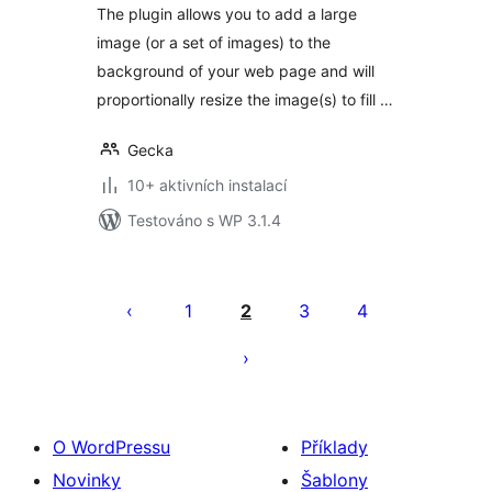
The plugin allows you to add a large
image (or a set of images) to the
background of your web page and will
proportionally resize the image(s) to fill …
Gecka
10+ aktivních instalací
Testováno s WP 3.1.4
Stránkování
příspěvků
1
2
3
4
O WordPressu
Příklady
Novinky
Šablony