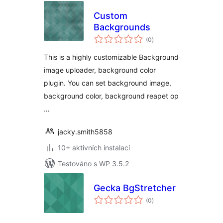
Custom
Backgrounds
celkové
(0
)
hodnocení
This is a highly customizable Background
image uploader, background color
plugin. You can set background image,
background color, background reapet op
…
jacky.smith5858
10+ aktivních instalací
Testováno s WP 3.5.2
Gecka BgStretcher
celkové
(0
)
hodnocení