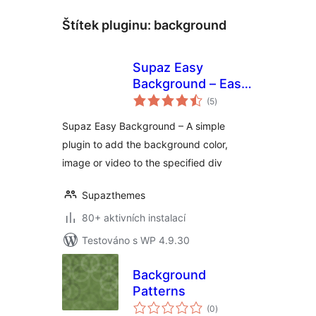
Štítek pluginu:
background
Supaz Easy
Background – Easy
celkové
way to add parallax
(5
)
hodnocení
image or video
Supaz Easy Background – A simple
background
plugin to add the background color,
image or video to the specified div
Supazthemes
80+ aktivních instalací
Testováno s WP 4.9.30
Background
Patterns
celkové
(0
)
hodnocení