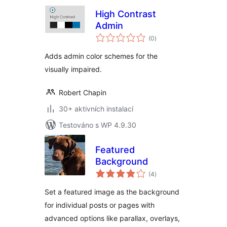
High Contrast
Admin
celkové
(0
)
hodnocení
Adds admin color schemes for the
visually impaired.
Robert Chapin
30+ aktivních instalací
Testováno s WP 4.9.30
Featured
Background
celkové
(4
)
hodnocení
Set a featured image as the background
for individual posts or pages with
advanced options like parallax, overlays,