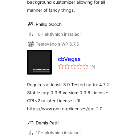
background customizer allowing for all
manner of fancy things.
Phillip.Gooch
10+ aktivních instalací
Testováno s WP 6.7.6
cbVegas
celkové
(0
)
hodnocení
Requires at least: 3.9 Tested up to: 4.7.2
Stable tag: 0.3.6 Version: 0.3.6 License:
GPLv2 or later License URI:
https://www.gnu.org/licenses/gpl-2.0.
Demis Patti
10+ aktivních instalací