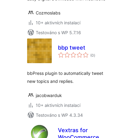
Cozmoslabs
10+ aktivních instalací
Testováno s WP 5.7.16
bbp tweet
celkové
(0
)
hodnocení
bbPress plugin to automatically tweet
new topics and replies.
jacobwarduk
10+ aktivních instalací
Testováno s WP 4.3.34
Vextras for
WooCommerce