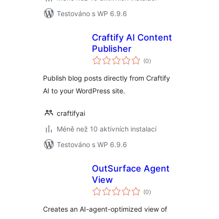
Testováno s WP 6.9.6
Craftify AI Content
Publisher
celkové
(0
)
hodnocení
Publish blog posts directly from Craftify
AI to your WordPress site.
craftifyai
Méně než 10 aktivních instalací
Testováno s WP 6.9.6
OutSurface Agent
View
celkové
(0
)
hodnocení
Creates an AI-agent-optimized view of