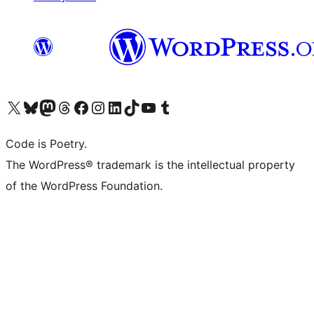
Navštivte náš účet na X (dříve Twitter)
Navštivte náš Bluesky účet
Navštivte náš účet Mastodon
Navštivte náš Threads účet
Navštivte naši stránku na Facebooku
Navštivte náš Instagram účet
Navštivte náš LinkedIn účet
Navštivte náš TikTok účet
Navštivte náš YouTube kanál
Navštivte náš Tumblr účet
Code is Poetry.
The WordPress® trademark is the intellectual property
of the WordPress Foundation.