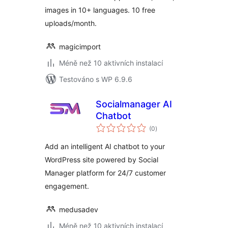
images in 10+ languages. 10 free
uploads/month.
magicimport
Méně než 10 aktivních instalací
Testováno s WP 6.9.6
Socialmanager AI
Chatbot
celkové
(0
)
hodnocení
Add an intelligent AI chatbot to your
WordPress site powered by Social
Manager platform for 24/7 customer
engagement.
medusadev
Méně než 10 aktivních instalací