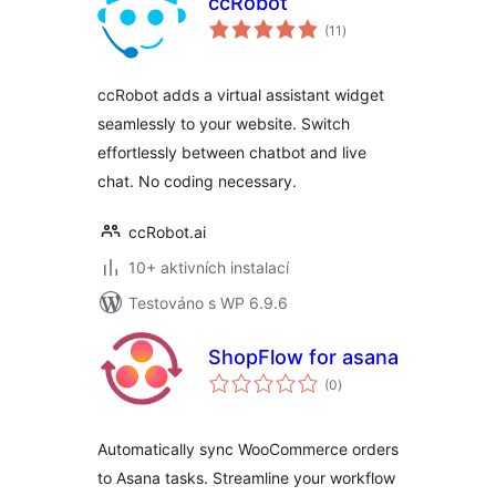
ccRobot
celkové
(11
)
hodnocení
ccRobot adds a virtual assistant widget
seamlessly to your website. Switch
effortlessly between chatbot and live
chat. No coding necessary.
ccRobot.ai
10+ aktivních instalací
Testováno s WP 6.9.6
ShopFlow for asana
celkové
(0
)
hodnocení
Automatically sync WooCommerce orders
to Asana tasks. Streamline your workflow