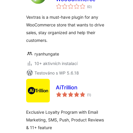
celkové
(0
)
hodnocení
Vextras is a must-have plugin for any
WooCommerce store that wants to drive
sales, stay organized and help their
customers.
ryanhungate
10+ aktivních instalací
Testováno s WP 5.6.18
AiTrillion
celkové
(1
)
hodnocení
Exclusive Loyalty Program with Email
Marketing, SMS, Push, Product Reviews
& 11+ feature