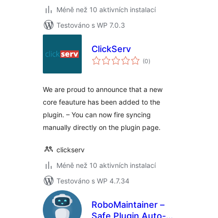
Méně než 10 aktivních instalací
Testováno s WP 7.0.3
ClickServ
celkové
(0
)
hodnocení
We are proud to announce that a new
core feauture has been added to the
plugin. – You can now fire syncing
manually directly on the plugin page.
clickserv
Méně než 10 aktivních instalací
Testováno s WP 4.7.34
RoboMaintainer –
Safe Plugin Auto-