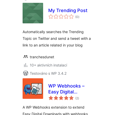
My Trending Post
celkové
(0
)
hodnocení
Automatically searches the Trending
Topic on Twitter and send a tweet with a
link to an article related in your blog
tranchesdunet
10+ aktivních instalací
Testováno s WP 3.4.2
WP Webhooks –
Easy Digital
celkové
Downloads
(2
)
hodnocení
A WP Webhooks extension to extend
Easy Digital Downloads with webhooks