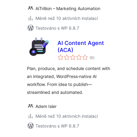
AiTrillion – Marketing Automation
Méně než 10 aktivních instalací
Testováno s WP 6.8.7
AI Content Agent
(ACA)
celkové
(0
)
hodnocení
Plan, produce, and schedule content with
an integrated, WordPress‑native AI
workflow. From idea to publish—
streamlined and automated.
Adem Isler
Méně než 10 aktivních instalací
Testováno s WP 6.8.7