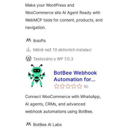
Make your WordPress and
WooCommerce site AI Agent Ready with
WebMCP tools for content, products, and
navigation.
ibsofts
Méně než 10 aktivních instalací
Testováno s WP 7.0.3
BotBee Webhook
Automation for
celkové
WooCommerce
(0
)
hodnocení
Connect WooCommerce with WhatsApp,
AI agents, CRMs, and advanced
webhook automations using BotBee.
BotBee AI Labs