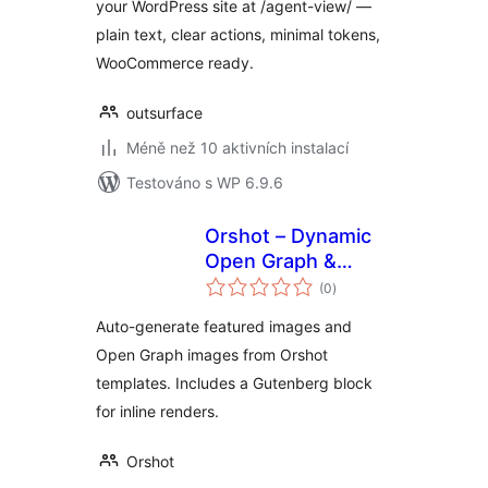
your WordPress site at /agent-view/ —
plain text, clear actions, minimal tokens,
WooCommerce ready.
outsurface
Méně než 10 aktivních instalací
Testováno s WP 6.9.6
Orshot – Dynamic
Open Graph &
celkové
Featured Images
(0
)
hodnocení
Auto-generate featured images and
Open Graph images from Orshot
templates. Includes a Gutenberg block
for inline renders.
Orshot