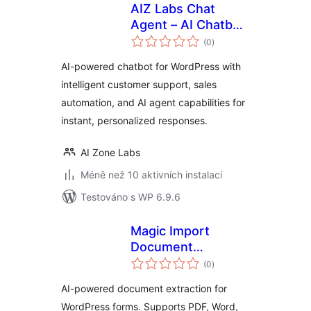
AIZ Labs Chat
Agent – AI Chatbot
celkové
Agent for
(0
)
hodnocení
Customer Support
AI-powered chatbot for WordPress with
& Sales
intelligent customer support, sales
automation, and AI agent capabilities for
instant, personalized responses.
AI Zone Labs
Méně než 10 aktivních instalací
Testováno s WP 6.9.6
Magic Import
Document
celkové
Extractor
(0
)
hodnocení
AI-powered document extraction for
WordPress forms. Supports PDF, Word,