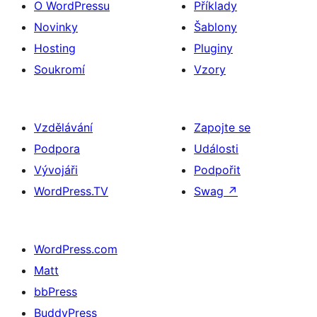
O WordPressu
Příklady
Novinky
Šablony
Hosting
Pluginy
Soukromí
Vzory
Vzdělávání
Zapojte se
Podpora
Události
Vývojáři
Podpořit
WordPress.TV
Swag
↗
WordPress.com
Matt
bbPress
BuddyPress