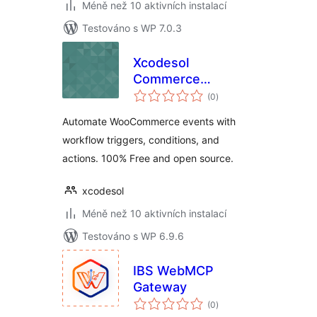
Méně než 10 aktivních instalací
Testováno s WP 7.0.3
Xcodesol
Commerce
celkové
Workflows
(0
)
hodnocení
Automate WooCommerce events with
workflow triggers, conditions, and
actions. 100% Free and open source.
xcodesol
Méně než 10 aktivních instalací
Testováno s WP 6.9.6
IBS WebMCP
Gateway
celkové
(0
)
hodnocení