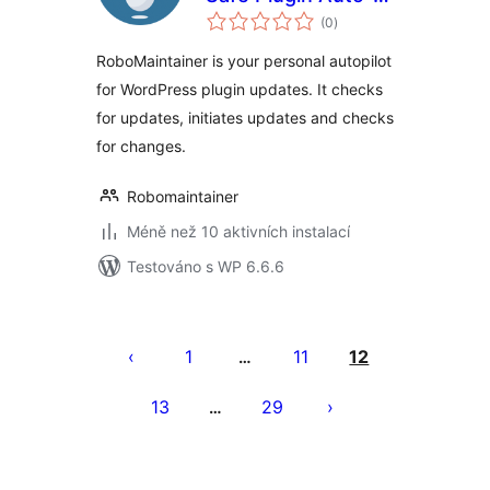
celkové
Updates
(0
)
hodnocení
RoboMaintainer is your personal autopilot
for WordPress plugin updates. It checks
for updates, initiates updates and checks
for changes.
Robomaintainer
Méně než 10 aktivních instalací
Testováno s WP 6.6.6
Stránkování
příspěvků
1
11
12
…
13
29
…