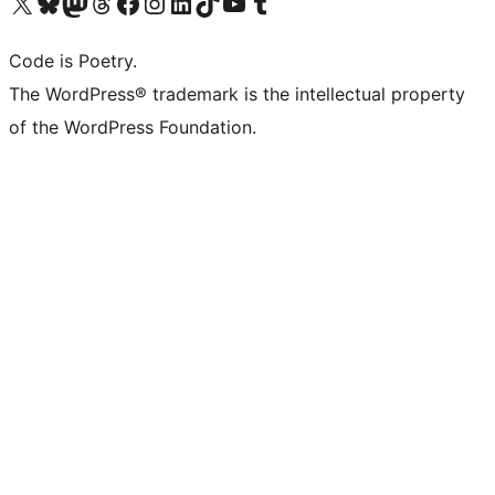
Navštivte náš účet na X (dříve Twitter)
Navštivte náš Bluesky účet
Navštivte náš účet Mastodon
Navštivte náš Threads účet
Navštivte naši stránku na Facebooku
Navštivte náš Instagram účet
Navštivte náš LinkedIn účet
Navštivte náš TikTok účet
Navštivte náš YouTube kanál
Navštivte náš Tumblr účet
Code is Poetry.
The WordPress® trademark is the intellectual property
of the WordPress Foundation.