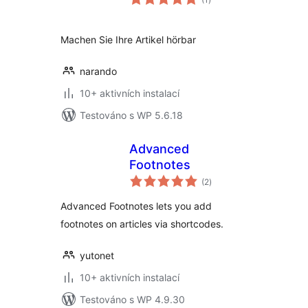
hodnocení
Machen Sie Ihre Artikel hörbar
narando
10+ aktivních instalací
Testováno s WP 5.6.18
Advanced
Footnotes
celkové
(2
)
hodnocení
Advanced Footnotes lets you add
footnotes on articles via shortcodes.
yutonet
10+ aktivních instalací
Testováno s WP 4.9.30