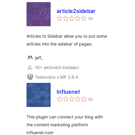
article2sidebar
celkové
(0
)
hodnocení
Articles to Sidebar allow you to put some
articles into the sidebar of pages.
jeff_
10+ aktivních instalací
Testováno s WP 2.8.4
Influenet
celkové
(0
)
hodnocení
This plugin can connect your blog with
the content marketing platform
Influenet.com