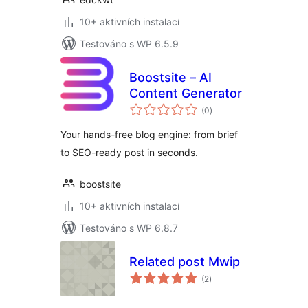
10+ aktivních instalací
Testováno s WP 6.5.9
Boostsite – AI
Content Generator
celkové
(0
)
hodnocení
Your hands-free blog engine: from brief
to SEO-ready post in seconds.
boostsite
10+ aktivních instalací
Testováno s WP 6.8.7
Related post Mwip
celkové
(2
)
hodnocení