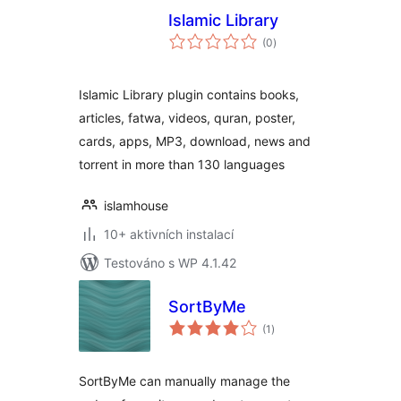
Islamic Library
celkové
(0
)
hodnocení
Islamic Library plugin contains books,
articles, fatwa, videos, quran, poster,
cards, apps, MP3, download, news and
torrent in more than 130 languages
islamhouse
10+ aktivních instalací
Testováno s WP 4.1.42
SortByMe
celkové
(1
)
hodnocení
SortByMe can manually manage the