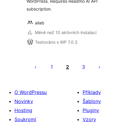
WordPress. Requires Readmo AI API
subscription.
ailab
Méně než 10 aktivních instalací
Testováno s WP 7.0.3
Stránkování
příspěvků
1
2
3
O WordPressu
Příklady
Novinky
Šablony
Hosting
Pluginy
Soukromí
Vzory