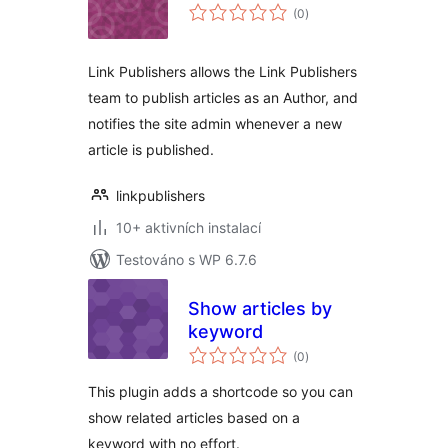
celkové
(0
)
hodnocení
Link Publishers allows the Link Publishers
team to publish articles as an Author, and
notifies the site admin whenever a new
article is published.
linkpublishers
10+ aktivních instalací
Testováno s WP 6.7.6
Show articles by
keyword
celkové
(0
)
hodnocení
This plugin adds a shortcode so you can
show related articles based on a
keyword with no effort.