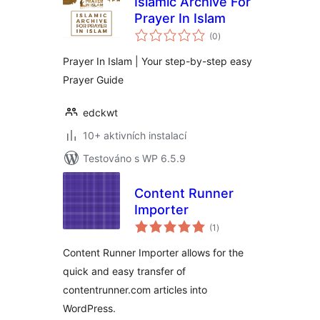
Islamic Archive For
Prayer In Islam
celkové
(0
)
hodnocení
Prayer In Islam | Your step-by-step easy
Prayer Guide
edckwt
10+ aktivních instalací
Testováno s WP 6.5.9
Content Runner
Importer
celkové
(1
)
hodnocení
Content Runner Importer allows for the
quick and easy transfer of
contentrunner.com articles into
WordPress.