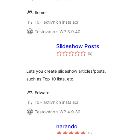
flomei
10+ aktivních instalací
Testováno s WP 3.9.40
Slideshow Posts
celkové
(0
)
hodnocení
Lets you create slideshow articles/posts,
such as Top 10 lists, etc.
Edward
10+ aktivních instalací
Testováno s WP 4.9.30
narando
celkové
(1
)