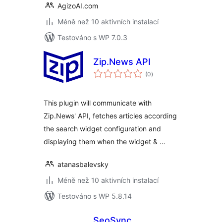
AgizoAI.com
Méně než 10 aktivních instalací
Testováno s WP 7.0.3
Zip.News API
celkové
(0
)
hodnocení
This plugin will communicate with
Zip.News' API, fetches articles according
the search widget configuration and
displaying them when the widget & …
atanasbalevsky
Méně než 10 aktivních instalací
Testováno s WP 5.8.14
SeoSync