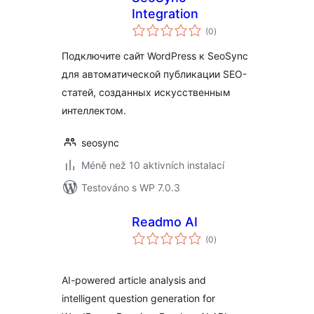
Integration
celkové
(0
)
hodnocení
Подключите сайт WordPress к SeoSync
для автоматической публикации SEO-
статей, созданных искусственным
интеллектом.
seosync
Méně než 10 aktivních instalací
Testováno s WP 7.0.3
Readmo AI
celkové
(0
)
hodnocení
AI-powered article analysis and
intelligent question generation for