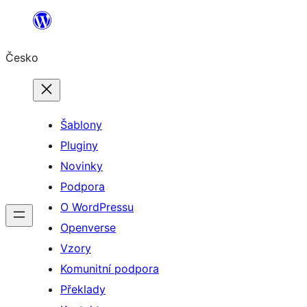
Přeskočit
na
Česko
obsah
Šablony
Pluginy
Novinky
Podpora
O WordPressu
Openverse
Vzory
Komunitní podpora
Překlady