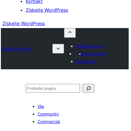
Kontakt
Získejte WordPress
Získejte WordPress
Odeslat plugin
Plugin Directory
Moje oblíbené
Přihlásit se
Hledat
Vše
Community
Commercial