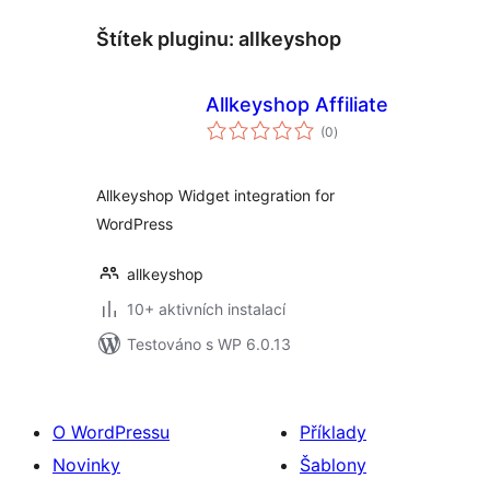
Štítek pluginu:
allkeyshop
Allkeyshop Affiliate
celkové
(0
)
hodnocení
Allkeyshop Widget integration for
WordPress
allkeyshop
10+ aktivních instalací
Testováno s WP 6.0.13
O WordPressu
Příklady
Novinky
Šablony