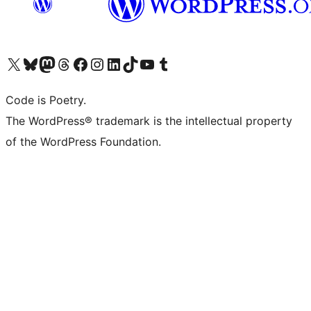
Navštivte náš účet na X (dříve Twitter)
Navštivte náš Bluesky účet
Navštivte náš účet Mastodon
Navštivte náš Threads účet
Navštivte naši stránku na Facebooku
Navštivte náš Instagram účet
Navštivte náš LinkedIn účet
Navštivte náš TikTok účet
Navštivte náš YouTube kanál
Navštivte náš Tumblr účet
Code is Poetry.
The WordPress® trademark is the intellectual property
of the WordPress Foundation.