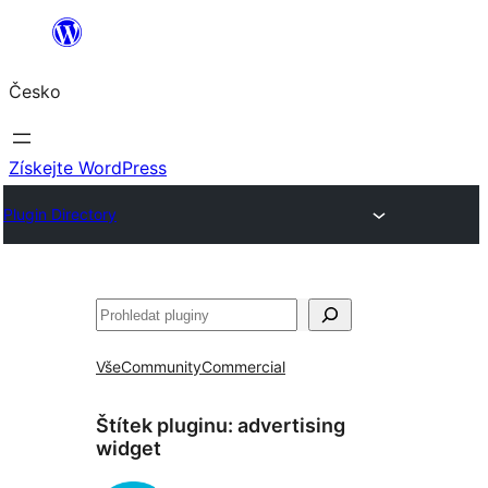
Přeskočit
na
Česko
obsah
Získejte WordPress
Plugin Directory
Hledat
Vše
Community
Commercial
Štítek pluginu:
advertising
widget