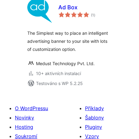
Ad Box
celkové
(1
)
hodnocení
The Simplest way to place an intelligent
advertising banner to your site with lots
of customization option.
Medust Technology Pvt. Ltd.
10+ aktivních instalací
Testováno s WP 5.2.25
O WordPressu
Příklady
Novinky
Šablony
Hosting
Pluginy
Soukromí
Vzory