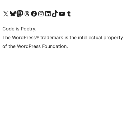
Navštivte náš účet na X (dříve Twitter)
Navštivte náš Bluesky účet
Navštivte náš účet Mastodon
Navštivte náš Threads účet
Navštivte naši stránku na Facebooku
Navštivte náš Instagram účet
Navštivte náš LinkedIn účet
Navštivte náš TikTok účet
Navštivte náš YouTube kanál
Navštivte náš Tumblr účet
Code is Poetry.
The WordPress® trademark is the intellectual property
of the WordPress Foundation.