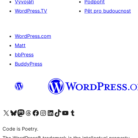
Vývojáři
Podpořit
WordPress.TV
Pět pro budoucnost
WordPress.com
Matt
bbPress
BuddyPress
Navštivte náš účet na X (dříve Twitter)
Navštivte náš Bluesky účet
Navštivte náš účet Mastodon
Navštivte náš Threads účet
Navštivte naši stránku na Facebooku
Navštivte náš Instagram účet
Navštivte náš LinkedIn účet
Navštivte náš TikTok účet
Navštivte náš YouTube kanál
Navštivte náš Tumblr účet
Code is Poetry.