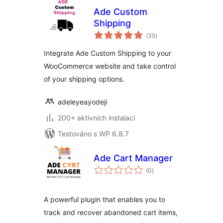
Ade Custom
Shipping
celkové
(35
)
hodnocení
Integrate Ade Custom Shipping to your
WooCommerce website and take control
of your shipping options.
adeleyeayodeji
200+ aktivních instalací
Testováno s WP 6.8.7
Ade Cart Manager
celkové
(0
)
hodnocení
A powerful plugin that enables you to
track and recover abandoned cart items,