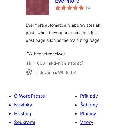
Evermore
celkové
(5
)
hodnocení
Evermore automatically abbreviates all
posts when they appear on a multiple-
post page such as the main blog page.
bennettmcelwee
1 000+ aktivních instalací
Testováno s WP 6.9.6
O WordPressu
Příklady
Novinky
Šablony
Hosting
Pluginy
Soukromí
Vzory