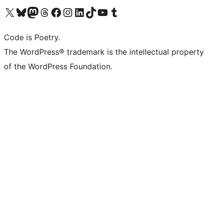
Navštivte náš účet na X (dříve Twitter)
Navštivte náš Bluesky účet
Navštivte náš účet Mastodon
Navštivte náš Threads účet
Navštivte naši stránku na Facebooku
Navštivte náš Instagram účet
Navštivte náš LinkedIn účet
Navštivte náš TikTok účet
Navštivte náš YouTube kanál
Navštivte náš Tumblr účet
Code is Poetry.
The WordPress® trademark is the intellectual property
of the WordPress Foundation.