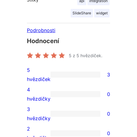
api
integration
SlideShare
widget
Podrobnosti
Hodnocení
5
z 5 hvězdiček.
5
3
3
hvězdiček
5hvězdičkové
4
0
hodnocení
0
hvězdičky
4hvězdičkové
3
0
hodnocení
0
hvězdičky
3hvězdičkové
2
0
hodnocení