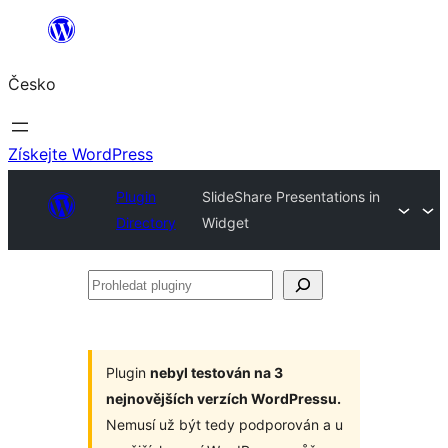
Přeskočit
na
Česko
obsah
Získejte WordPress
Plugin
SlideShare Presentations in
Directory
Widget
Prohledat
pluginy
Plugin
nebyl testován na 3
nejnovějších verzích WordPressu.
Nemusí už být tedy podporován a u