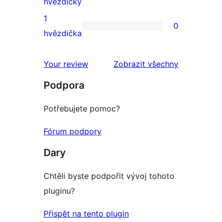
0
hvězdičky
2hvězdičkové
1
0
hodnocení
0
hvězdička
1hvězdičkové
hodnocení
Your review
Zobrazit všechny
recenze
Podpora
Potřebujete pomoc?
Fórum podpory
Dary
Chtěli byste podpořit vývoj tohoto
pluginu?
Přispět na tento plugin