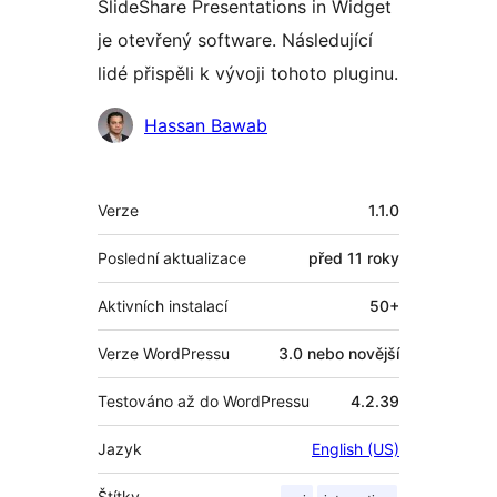
SlideShare Presentations in Widget
je otevřený software. Následující
lidé přispěli k vývoji tohoto pluginu.
Spolupracovníci
Hassan Bawab
Meta
Verze
1.1.0
Poslední aktualizace
před
11 roky
Aktivních instalací
50+
Verze WordPressu
3.0 nebo novější
Testováno až do WordPressu
4.2.39
Jazyk
English (US)
Štítky