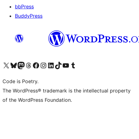
bbPress
BuddyPress
Navštivte náš účet na X (dříve Twitter)
Navštivte náš Bluesky účet
Navštivte náš účet Mastodon
Navštivte náš Threads účet
Navštivte naši stránku na Facebooku
Navštivte náš Instagram účet
Navštivte náš LinkedIn účet
Navštivte náš TikTok účet
Navštivte náš YouTube kanál
Navštivte náš Tumblr účet
Code is Poetry.
The WordPress® trademark is the intellectual property
of the WordPress Foundation.