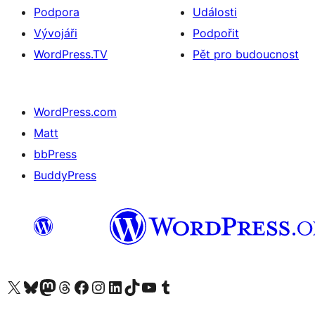
Podpora
Události
Vývojáři
Podpořit
WordPress.TV
Pět pro budoucnost
WordPress.com
Matt
bbPress
BuddyPress
Navštivte náš účet na X (dříve Twitter)
Navštivte náš Bluesky účet
Navštivte náš účet Mastodon
Navštivte náš Threads účet
Navštivte naši stránku na Facebooku
Navštivte náš Instagram účet
Navštivte náš LinkedIn účet
Navštivte náš TikTok účet
Navštivte náš YouTube kanál
Navštivte náš Tumblr účet