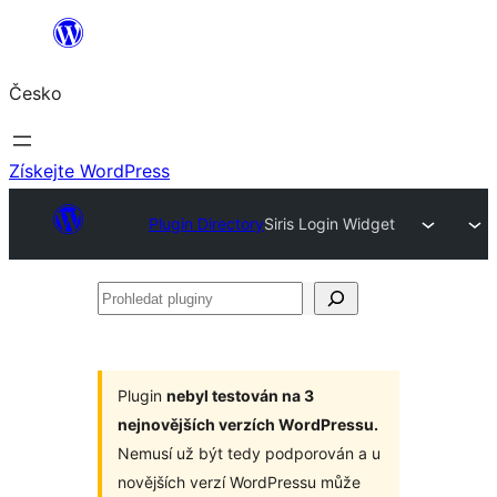
Přeskočit
na
Česko
obsah
Získejte WordPress
Plugin Directory
Siris Login Widget
Prohledat
pluginy
Plugin
nebyl testován na 3
nejnovějších verzích WordPressu.
Nemusí už být tedy podporován a u
novějších verzí WordPressu může