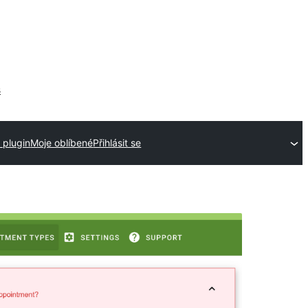
s
 plugin
Moje oblíbené
Přihlásit se