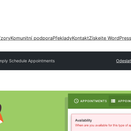
zory
Komunitní podpora
Překlady
Kontakt
Získejte WordPres
mply Schedule Appointments
Odeslat