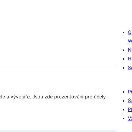
O
W
N
H
S
P
ele a vývojáře. Jsou zde prezentováni pro účely
Š
P
V