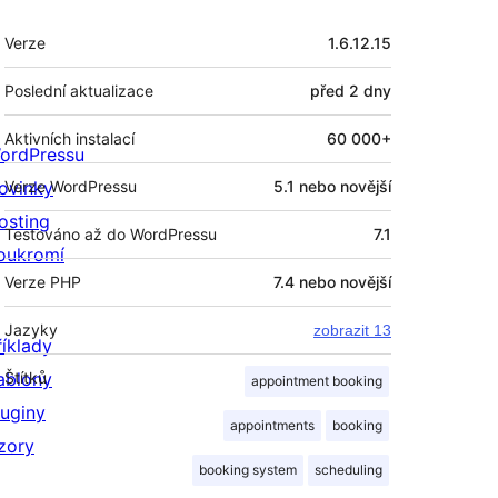
Meta
Verze
1.6.12.15
Poslední aktualizace
před
2 dny
Aktivních instalací
60 000+
ordPressu
ovinky
Verze WordPressu
5.1 nebo novější
osting
Testováno až do WordPressu
7.1
oukromí
Verze PHP
7.4 nebo novější
Jazyky
zobrazit 13
říklady
ablony
Štítků
appointment booking
luginy
appointments
booking
zory
booking system
scheduling