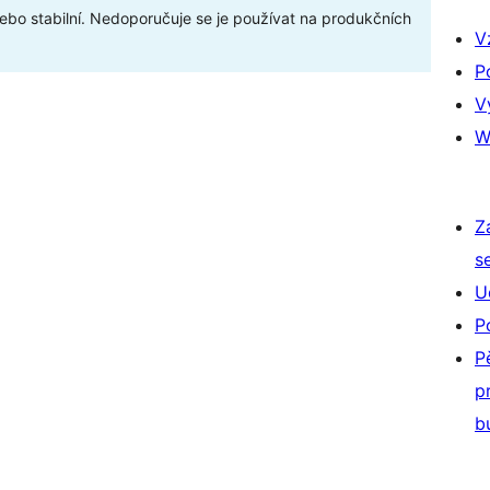
bo stabilní. Nedoporučuje se je používat na produkčních
V
P
V
W
Z
s
U
P
P
p
b