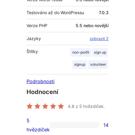
Testováno až do WordPressu
7.0.3
Verze PHP
5.5 nebo novější
Jazyky
zobrazit 2
Štítky
non-profit
sign up
signup
volunteer
Podrobnosti
Hodnocení
4.8
z 5 hvězdiček.
5
14
14
hvězdiček