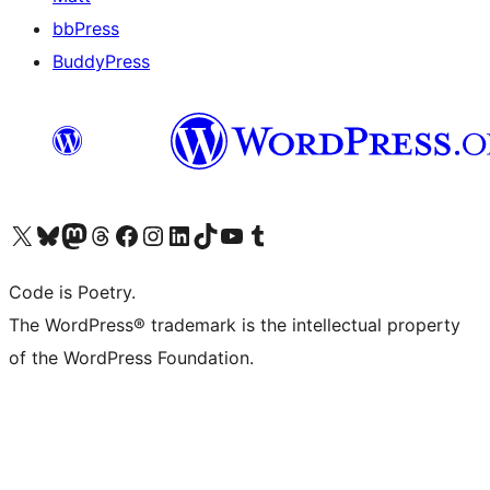
bbPress
BuddyPress
Navštivte náš účet na X (dříve Twitter)
Navštivte náš Bluesky účet
Navštivte náš účet Mastodon
Navštivte náš Threads účet
Navštivte naši stránku na Facebooku
Navštivte náš Instagram účet
Navštivte náš LinkedIn účet
Navštivte náš TikTok účet
Navštivte náš YouTube kanál
Navštivte náš Tumblr účet
Code is Poetry.
The WordPress® trademark is the intellectual property
of the WordPress Foundation.