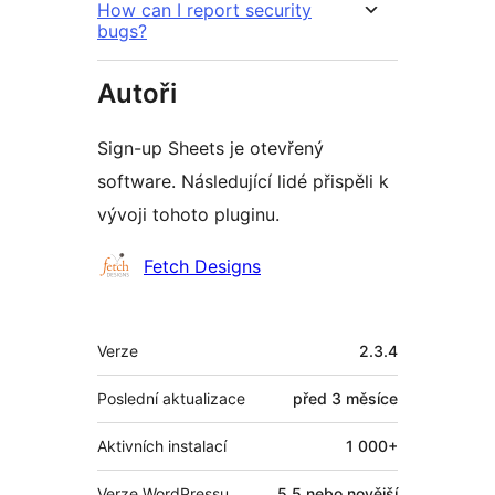
How can I report security
bugs?
Autoři
Sign-up Sheets je otevřený
software. Následující lidé přispěli k
vývoji tohoto pluginu.
Spolupracovníci
Fetch Designs
Meta
Verze
2.3.4
Poslední aktualizace
před
3 měsíce
Aktivních instalací
1 000+
Verze WordPressu
5.5 nebo novější