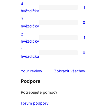
5hvězdičkové
4
1
hodnocení
1
hvězdičky
4hvězdičkové
3
0
hodnocení
0
hvězdičky
3hvězdičkové
2
1
hodnocení
1
hvězdičky
2hvězdičkové
1
0
hodnocení
0
hvězdička
1hvězdičkové
hodnocení
Your review
Zobrazit všechny
recenze
Podpora
Potřebujete pomoc?
Fórum podpory