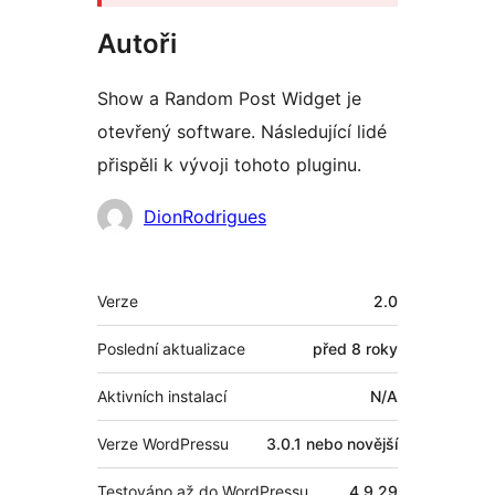
Autoři
Show a Random Post Widget je
otevřený software. Následující lidé
přispěli k vývoji tohoto pluginu.
Spolupracovníci
DionRodrigues
Meta
Verze
2.0
Poslední aktualizace
před
8 roky
Aktivních instalací
N/A
Verze WordPressu
3.0.1 nebo novější
Testováno až do WordPressu
4.9.29