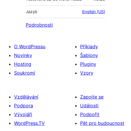
Jazyk
English (US)
Podrobnosti
O WordPressu
Příklady
Novinky
Šablony
Hosting
Pluginy
Soukromí
Vzory
Vzdělávání
Zapojte se
Podpora
Události
Vývojáři
Podpořit
WordPress.TV
Pět pro budoucnost