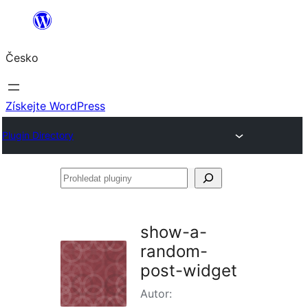
Přeskočit
na
Česko
obsah
Získejte WordPress
Plugin Directory
Prohledat
pluginy
show-a-
random-
post-widget
Autor: