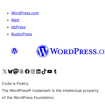
WordPress.com
Matt
bbPress
BuddyPress
Navštivte náš účet na X (dříve Twitter)
Navštivte náš Bluesky účet
Navštivte náš účet Mastodon
Navštivte náš Threads účet
Navštivte naši stránku na Facebooku
Navštivte náš Instagram účet
Navštivte náš LinkedIn účet
Navštivte náš TikTok účet
Navštivte náš YouTube kanál
Navštivte náš Tumblr účet
Code is Poetry.
The WordPress® trademark is the intellectual property
of the WordPress Foundation.