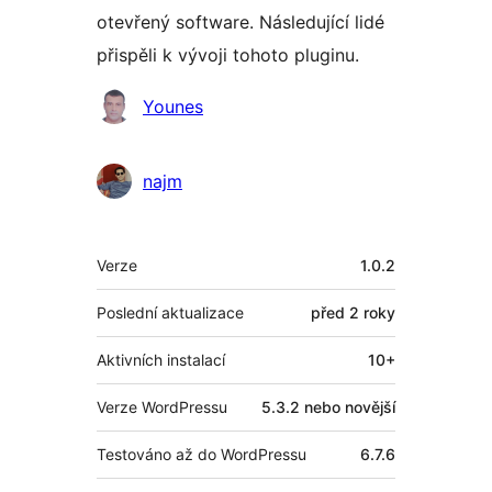
otevřený software. Následující lidé
přispěli k vývoji tohoto pluginu.
Spolupracovníci
Younes
najm
Meta
Verze
1.0.2
Poslední aktualizace
před
2 roky
Aktivních instalací
10+
Verze WordPressu
5.3.2 nebo novější
Testováno až do WordPressu
6.7.6