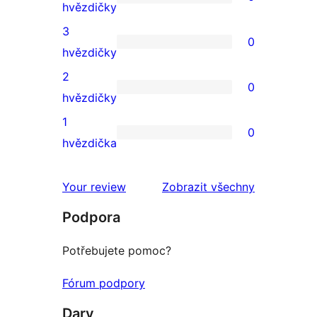
hodnocení
0
hvězdičky
4hvězdičkové
3
0
hodnocení
0
hvězdičky
3hvězdičkové
2
0
hodnocení
0
hvězdičky
2hvězdičkové
1
0
hodnocení
0
hvězdička
1hvězdičkové
hodnocení
recenze
Your review
Zobrazit všechny
Podpora
Potřebujete pomoc?
Fórum podpory
Dary