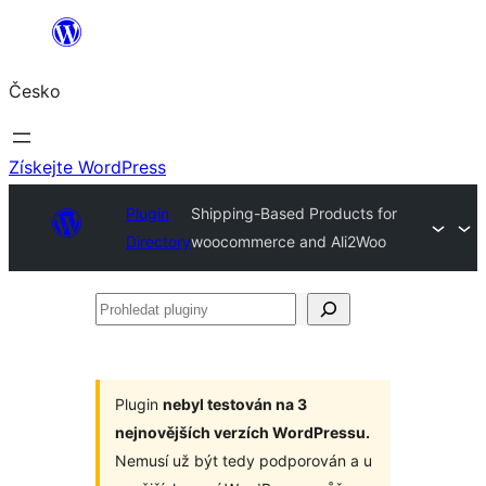
Přeskočit
na
Česko
obsah
Získejte WordPress
Plugin
Shipping-Based Products for
Directory
woocommerce and Ali2Woo
Prohledat
pluginy
Plugin
nebyl testován na 3
nejnovějších verzích WordPressu.
Nemusí už být tedy podporován a u