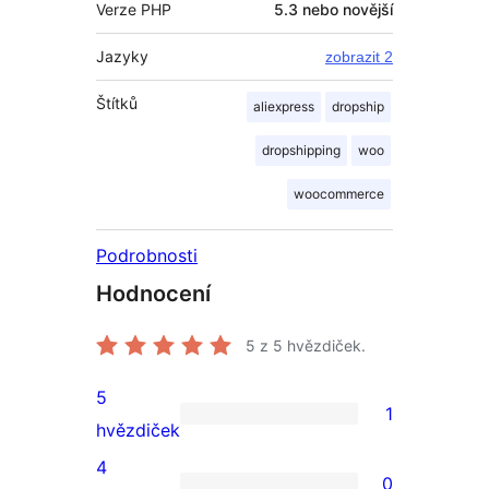
Verze PHP
5.3 nebo novější
Jazyky
zobrazit 2
Štítků
aliexpress
dropship
dropshipping
woo
woocommerce
Podrobnosti
Hodnocení
5
z 5 hvězdiček.
5
1
1
hvězdiček
5hvězdičkové
4
0