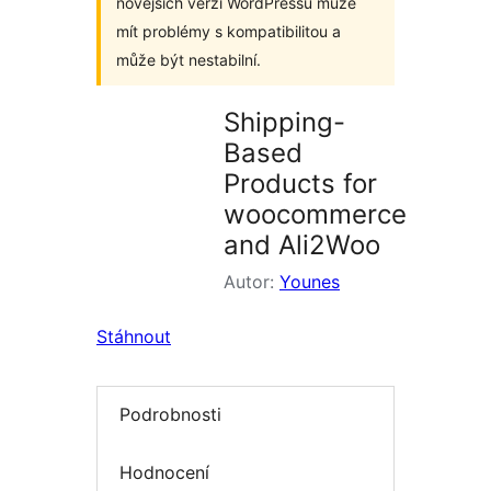
novějších verzí WordPressu může
mít problémy s kompatibilitou a
může být nestabilní.
Shipping-
Based
Products for
woocommerce
and Ali2Woo
Autor:
Younes
Stáhnout
Podrobnosti
Hodnocení