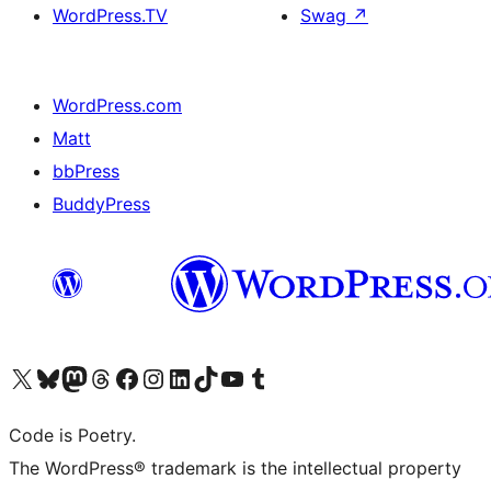
WordPress.TV
Swag
↗
WordPress.com
Matt
bbPress
BuddyPress
Navštivte náš účet na X (dříve Twitter)
Navštivte náš Bluesky účet
Navštivte náš účet Mastodon
Navštivte náš Threads účet
Navštivte naši stránku na Facebooku
Navštivte náš Instagram účet
Navštivte náš LinkedIn účet
Navštivte náš TikTok účet
Navštivte náš YouTube kanál
Navštivte náš Tumblr účet
Code is Poetry.
The WordPress® trademark is the intellectual property