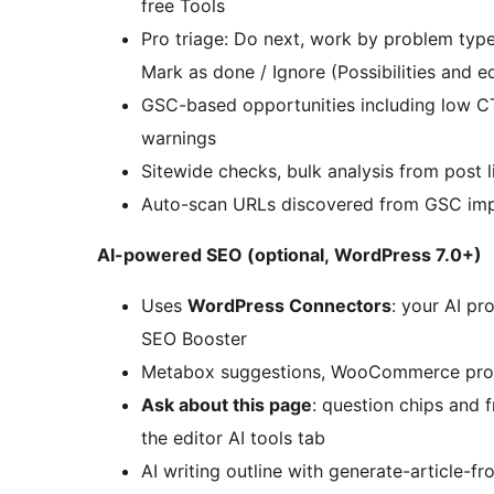
free Tools
Pro triage: Do next, work by problem type
Mark as done / Ignore (Possibilities and ed
GSC-based opportunities including low C
warnings
Sitewide checks, bulk analysis from post 
Auto-scan URLs discovered from GSC impo
AI-powered SEO (optional, WordPress 7.0+)
Uses
WordPress Connectors
: your AI pr
SEO Booster
Metabox suggestions, WooCommerce prod
Ask about this page
: question chips and f
the editor AI tools tab
AI writing outline with generate-article-f