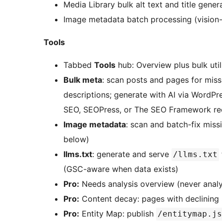
Media Library bulk alt text and title gener
Image metadata batch processing (vision-
Tools
Tabbed
Tools
hub: Overview plus bulk uti
Bulk meta
: scan posts and pages for miss
descriptions; generate with AI via WordPr
SEO, SEOPress, or The SEO Framework requi
Image metadata
: scan and batch-fix missi
below)
llms.txt
: generate and serve
/llms.txt
(GSC-aware when data exists)
Pro:
Needs analysis overview (never analyz
Pro:
Content decay: pages with declining 
Pro:
Entity Map: publish
/entitymap.js