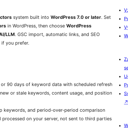
V
ctors
system built into
WordPress 7.0 or later
. Set
P
ors
in WordPress, then choose
WordPress
V
AI/LLM
. GSC import, automatic links, and SEO
W
 if you prefer.
Z
s
U
, or 90 days of keyword data with scheduled refresh
P
r new or stale keywords, content usage, and position
S
op keywords, and period-over-period comparison
l processed on your server, not sent to third parties
W