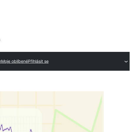
s
n
Moje oblíbené
Přihlásit se