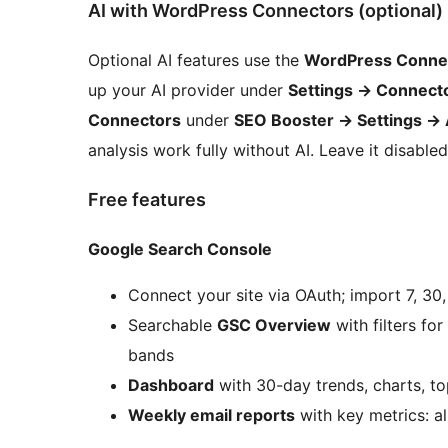
AI with WordPress Connectors (optional)
Optional AI features use the
WordPress Conne
up your AI provider under
Settings
→
Connect
Connectors
under
SEO Booster
→
Settings
→
analysis work fully without AI. Leave it disabled
Free features
Google Search Console
Connect your site via OAuth; import 7, 30
Searchable
GSC Overview
with filters fo
bands
Dashboard
with 30-day trends, charts, t
Weekly email reports
with key metrics: al