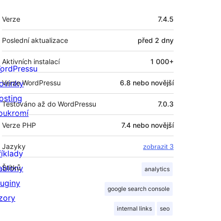
Meta
Verze
7.4.5
Poslední aktualizace
před
2 dny
Aktivních instalací
1 000+
ordPressu
ovinky
Verze WordPressu
6.8 nebo novější
osting
Testováno až do WordPressu
7.0.3
oukromí
Verze PHP
7.4 nebo novější
Jazyky
zobrazit 3
říklady
ablony
Štítků
analytics
luginy
google search console
zory
internal links
seo