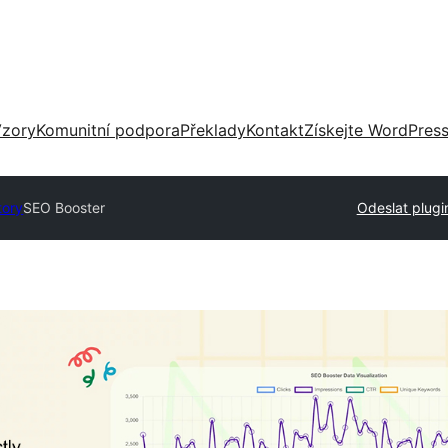
zory
Komunitní podpora
Překlady
Kontakt
Získejte WordPres
tory
SEO Booster
Odeslat plugi