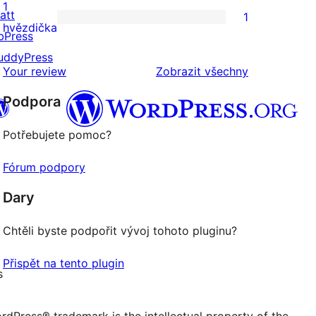
2hvězdičkové
1
att
1
hodnocení
1
hvězdička
bPress
1hvězdičkové
uddyPress
hodnocení
recenze
Your review
Zobrazit všechny
Podpora
Potřebujete pomoc?
 (dříve Twitter)
uesky účet
Fórum podpory
 účet Mastodon
reads účet
Dary
stránku na Facebooku
tagram účet
ikTok účet
Chtěli byste podpořit vývoj tohoto pluginu?
nál
umblr účet
Přispět na tento plugin
s