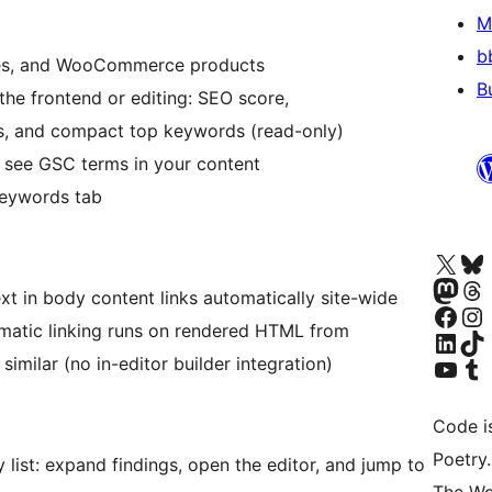
M
b
es, and WooCommerce products
B
he frontend or editing: SEO score,
ns, and compact top keywords (read-only)
o see GSC terms in your content
Keywords tab
Navštivte náš účet na X
Navštivte náš Bl
Navštivte náš
Navštivte náš Th
t in body content links automatically site-wide
Navštivte naši 
Navštivte náš Ins
tic linking runs on rendered HTML from
Navštivte náš LinkedIn účet
Navštivte náš T
Navštivte náš YouTube ka
Navštivte náš T
imilar (no in-editor builder integration)
Code i
Poetry.
 list: expand findings, open the editor, and jump to