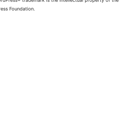
rdPress® trademark is the intellectual property of the
ess Foundation.