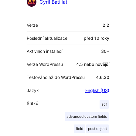
Spolupracovníci
Cyril Batillat
Meta
Verze
2.2
Poslední aktualizace
před
10 roky
Aktivních instalací
30+
Verze WordPressu
4.5 nebo novější
Testováno až do WordPressu
4.6.30
Jazyk
English (US)
Štítků
acf
advanced custom fields
field
post object