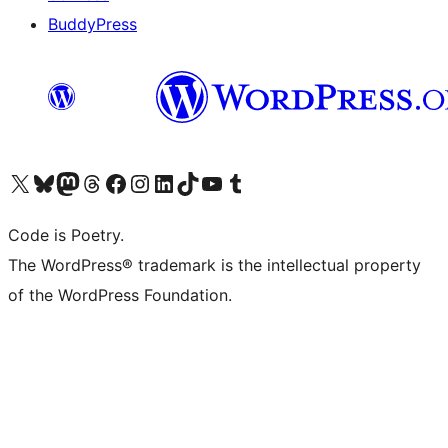
BuddyPress
Navštivte náš účet na X (dříve Twitter)
Navštivte náš Bluesky účet
Navštivte náš účet Mastodon
Navštivte náš Threads účet
Navštivte naši stránku na Facebooku
Navštivte náš Instagram účet
Navštivte náš LinkedIn účet
Navštivte náš TikTok účet
Navštivte náš YouTube kanál
Navštivte náš Tumblr účet
Code is Poetry.
The WordPress® trademark is the intellectual property
of the WordPress Foundation.