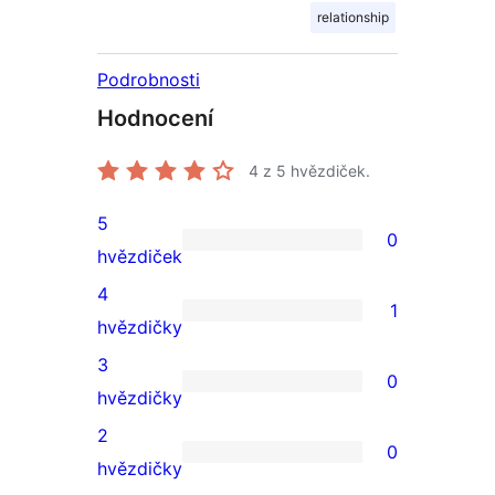
relationship
Podrobnosti
Hodnocení
4
z 5 hvězdiček.
5
0
0
hvězdiček
5hvězdičkové
4
1
hodnocení
1
hvězdičky
4hvězdičkové
3
0
hodnocení
0
hvězdičky
3hvězdičkové
2
0
hodnocení
0
hvězdičky