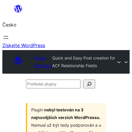
Přeskočit
na
Česko
obsah
Získejte WordPress
Plugin
Quick and Easy Post creation for
Directory
ACF Relationship Fields
Prohledat
pluginy
Plugin
nebyl testován na 3
nejnovějších verzích WordPressu.
Nemusí už být tedy podporován a u