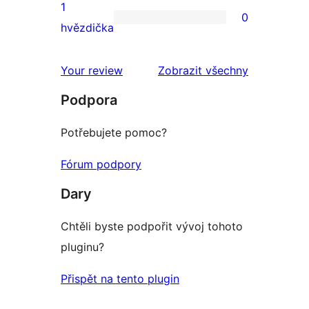
2hvězdičkové
1
0
hodnocení
0
hvězdička
1hvězdičkové
hodnocení
Your review
Zobrazit všechny
recenze
Podpora
Potřebujete pomoc?
Fórum podpory
Dary
Chtěli byste podpořit vývoj tohoto
pluginu?
Přispět na tento plugin