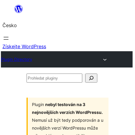
Přeskočit
na
Česko
obsah
Získejte WordPress
Plugin Directory
Prohledat
pluginy
Plugin
nebyl testován na 3
nejnovějších verzích WordPressu.
Nemusí už být tedy podporován a u
novějších verzí WordPressu může