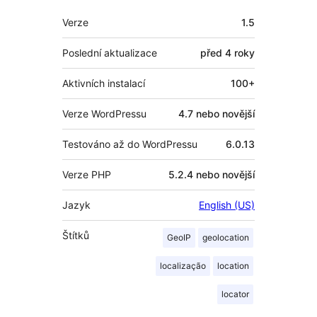
Meta
Verze
1.5
Poslední aktualizace
před
4 roky
Aktivních instalací
100+
Verze WordPressu
4.7 nebo novější
Testováno až do WordPressu
6.0.13
Verze PHP
5.2.4 nebo novější
Jazyk
English (US)
Štítků
GeoIP
geolocation
localização
location
locator