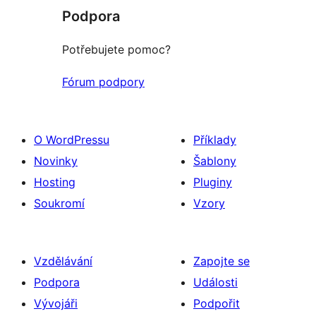
Podpora
Potřebujete pomoc?
Fórum podpory
O WordPressu
Příklady
Novinky
Šablony
Hosting
Pluginy
Soukromí
Vzory
Vzdělávání
Zapojte se
Podpora
Události
Vývojáři
Podpořit