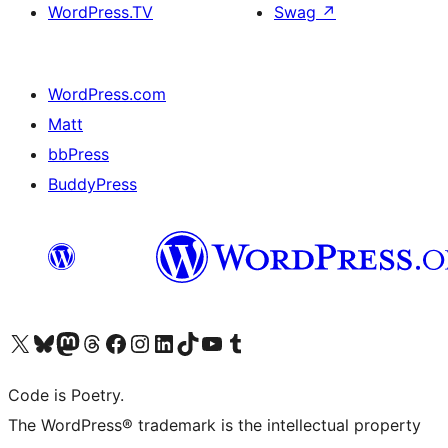
WordPress.TV
Swag
↗
WordPress.com
Matt
bbPress
BuddyPress
Navštivte náš účet na X (dříve Twitter)
Navštivte náš Bluesky účet
Navštivte náš účet Mastodon
Navštivte náš Threads účet
Navštivte naši stránku na Facebooku
Navštivte náš Instagram účet
Navštivte náš LinkedIn účet
Navštivte náš TikTok účet
Navštivte náš YouTube kanál
Navštivte náš Tumblr účet
Code is Poetry.
The WordPress® trademark is the intellectual property