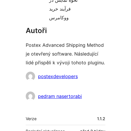
نحوه نمایش در
فرآیند خرید
ووکامرس
Autoři
Postex Advanced Shipping Method
je otevřený software. Následující
lidé přispěli k vývoji tohoto pluginu.
Spolupracovníci
postexdevelopers
pedram nasertorabi
Meta
Verze
1.1.2