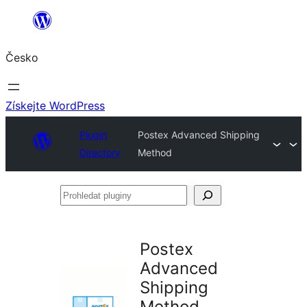
Přeskočit
na
Česko
obsah
Získejte WordPress
Plugin
Postex Advanced Shipping
Directory
Method
Prohledat
pluginy
Postex
Advanced
Shipping
Method