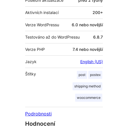
Poslední aktualizace
před
2 týdny
Aktivních instalací
200+
Verze WordPressu
6.0 nebo novější
Testováno až do WordPressu
6.8.7
Verze PHP
7.4 nebo novější
Jazyk
English (US)
Štítky
post
postex
shipping method
woocommerce
Podrobnosti
Hodnocení