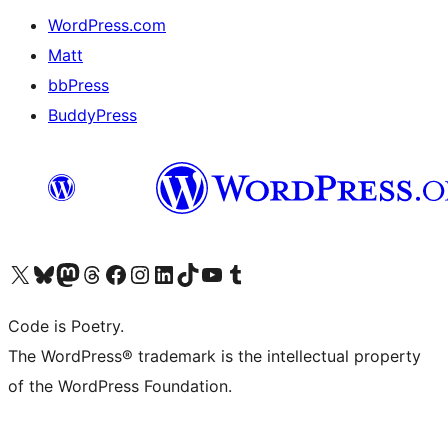
WordPress.com
Matt
bbPress
BuddyPress
Navštivte náš účet na X (dříve Twitter)
Navštivte náš Bluesky účet
Navštivte náš účet Mastodon
Navštivte náš Threads účet
Navštivte naši stránku na Facebooku
Navštivte náš Instagram účet
Navštivte náš LinkedIn účet
Navštivte náš TikTok účet
Navštivte náš YouTube kanál
Navštivte náš Tumblr účet
Code is Poetry.
The WordPress® trademark is the intellectual property
of the WordPress Foundation.