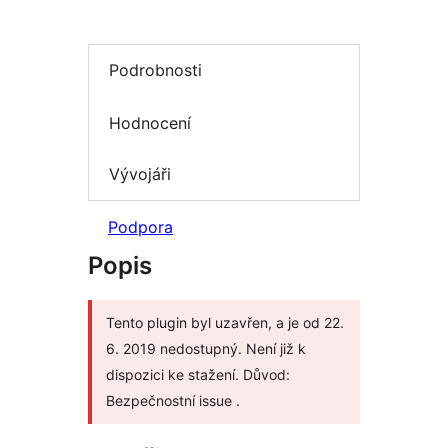
Podrobnosti
Hodnocení
Vývojáři
Podpora
Popis
Tento plugin byl uzavřen, a je od 22.
6. 2019 nedostupný. Není již k
dispozici ke stažení. Důvod:
Bezpečnostní issue .