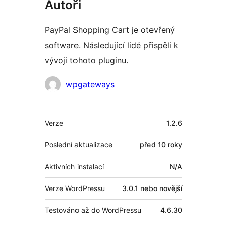
Autoři
PayPal Shopping Cart je otevřený
software. Následující lidé přispěli k
vývoji tohoto pluginu.
Spolupracovníci
wpgateways
Meta
Verze
1.2.6
Poslední aktualizace
před
10 roky
Aktivních instalací
N/A
Verze WordPressu
3.0.1 nebo novější
Testováno až do WordPressu
4.6.30