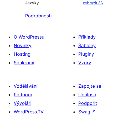
Jazyky
zobrazit 36
Podrobnosti
O WordPressu
Příklady
Novinky
Šablony
Hosting
Pluginy
Soukromí
Vzory
Vzdělávání
Zapojte se
Podpora
Události
Vývojáři
Podpořit
WordPress.TV
Swag
↗