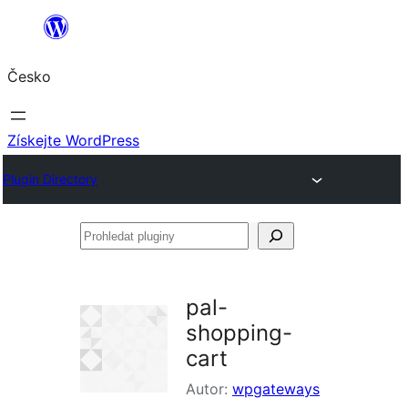
Přeskočit
na
Česko
obsah
Získejte WordPress
Plugin Directory
Prohledat
pluginy
pal-
shopping-
cart
Autor:
wpgateways