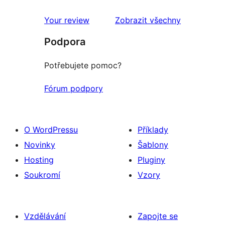
1hvězdičkové
hodnocení
recenze
Your review
Zobrazit všechny
Podpora
Potřebujete pomoc?
Fórum podpory
O WordPressu
Příklady
Novinky
Šablony
Hosting
Pluginy
Soukromí
Vzory
Vzdělávání
Zapojte se