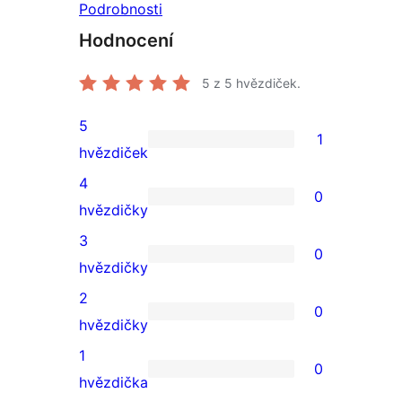
Podrobnosti
Hodnocení
5
z 5 hvězdiček.
5
1
1
hvězdiček
5hvězdičkové
4
0
hodnocení
0
hvězdičky
4hvězdičkové
3
0
hodnocení
0
hvězdičky
3hvězdičkové
2
0
hodnocení
0
hvězdičky
2hvězdičkové
1
0
hodnocení
0
hvězdička