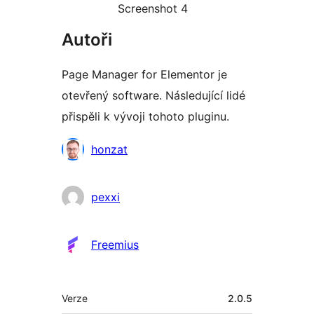
Screenshot 4
Autoři
Page Manager for Elementor je
otevřený software. Následující lidé
přispěli k vývoji tohoto pluginu.
Spolupracovníci
honzat
pexxi
Freemius
Meta
Verze
2.0.5