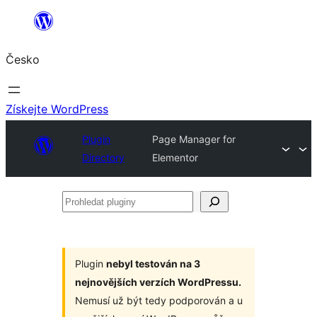
Přeskočit
na
Česko
obsah
Získejte WordPress
Plugin
Page Manager for
Directory
Elementor
Prohledat
pluginy
Plugin
nebyl testován na 3
nejnovějších verzích WordPressu.
Nemusí už být tedy podporován a u