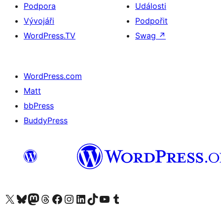
Podpora
Události
Vývojáři
Podpořit
WordPress.TV
Swag
↗
WordPress.com
Matt
bbPress
BuddyPress
Navštivte náš účet na X (dříve Twitter)
Navštivte náš Bluesky účet
Navštivte náš účet Mastodon
Navštivte náš Threads účet
Navštivte naši stránku na Facebooku
Navštivte náš Instagram účet
Navštivte náš LinkedIn účet
Navštivte náš TikTok účet
Navštivte náš YouTube kanál
Navštivte náš Tumblr účet