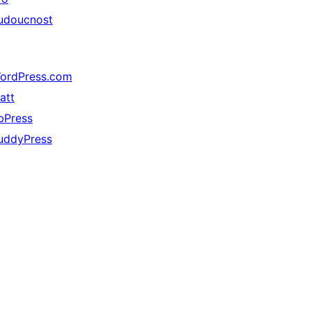
udoucnost
ordPress.com
att
bPress
uddyPress