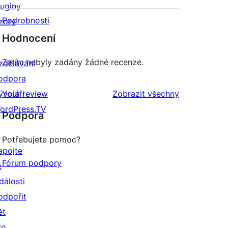
luginy
Podrobnosti
zory
Hodnocení
Zatím nebyly zadány žádné recenze.
zdělávání
odpora
recenze
ývojáři
Your review
Zobrazit všechny
ordPress.TV
Podpora
Potřebujete pomoc?
apojte
Fórum podpory
e
dálosti
odpořit
ět
ro