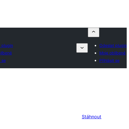
 plugin
Odeslat plugin
líbené
Moje oblíbené
t se
Přihlásit se
Stáhnout