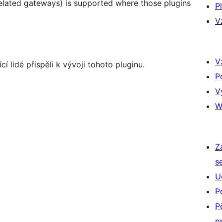
lated gateways) is supported where those plugins
P
V
V
 lidé přispěli k vývoji tohoto pluginu.
P
V
W
Z
s
U
P
P
p