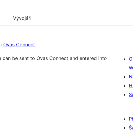
Vývojáři
to
Ovas Connect
.
 can be sent to Ovas Connect and entered into
O
W
N
H
S
P
Š