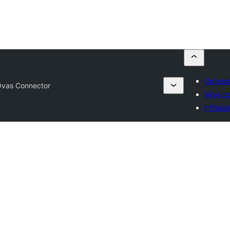
Odeslat
vas Connector
Moje ob
Přihlási