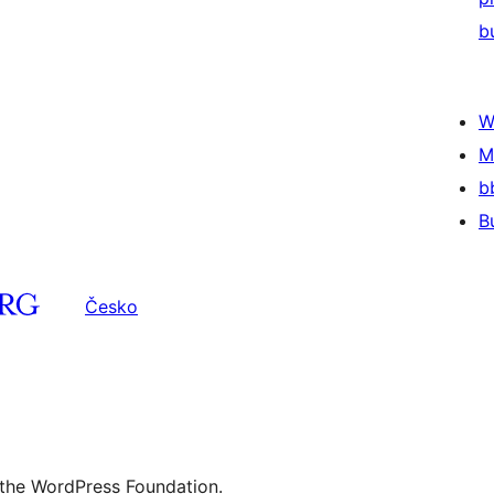
b
W
M
b
B
Česko
 the WordPress Foundation.