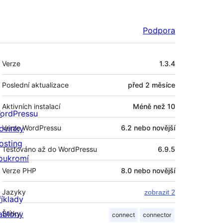
Podpora
Meta
Verze
1.3.4
Poslední aktualizace
před
2 měsíce
Aktivních instalací
Méně než 10
ordPressu
ovinky
Verze WordPressu
6.2 nebo novější
osting
Testováno až do WordPressu
6.9.5
oukromí
Verze PHP
8.0 nebo novější
Jazyky
zobrazit 2
říklady
ablony
Štítky
connect
connector