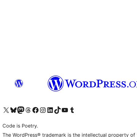
Navštivte náš účet na X (dříve Twitter)
Navštivte náš Bluesky účet
Navštivte náš účet Mastodon
Navštivte náš Threads účet
Navštivte naši stránku na Facebooku
Navštivte náš Instagram účet
Navštivte náš LinkedIn účet
Navštivte náš TikTok účet
Navštivte náš YouTube kanál
Navštivte náš Tumblr účet
Code is Poetry.
The WordPress® trademark is the intellectual property of