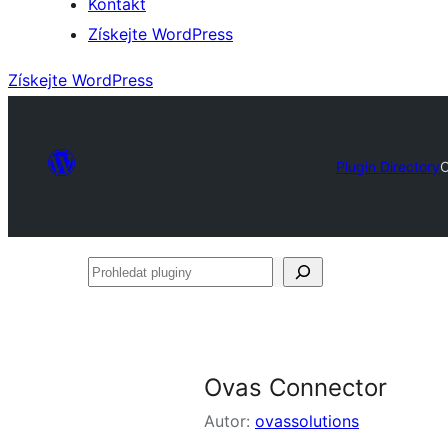
Kontakt
Získejte WordPress
Získejte WordPress
Plugin Directory
O
Prohledat
pluginy
Ovas Connector
Autor:
ovassolutions