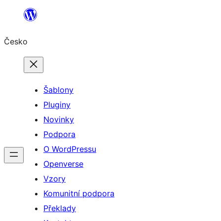
Přeskočit
na
Česko
obsah
Šablony
Pluginy
Novinky
Podpora
O WordPressu
Openverse
Vzory
Komunitní podpora
Překlady