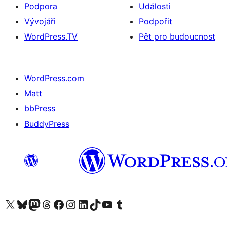
Podpora
Události
Vývojáři
Podpořit
WordPress.TV
Pět pro budoucnost
WordPress.com
Matt
bbPress
BuddyPress
Navštivte náš účet na X (dříve Twitter)
Navštivte náš Bluesky účet
Navštivte náš účet Mastodon
Navštivte náš Threads účet
Navštivte naši stránku na Facebooku
Navštivte náš Instagram účet
Navštivte náš LinkedIn účet
Navštivte náš TikTok účet
Navštivte náš YouTube kanál
Navštivte náš Tumblr účet