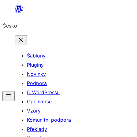
Přeskočit
na
Česko
obsah
Šablony
Pluginy
Novinky
Podpora
O WordPressu
Openverse
Vzory
Komunitní podpora
Překlady