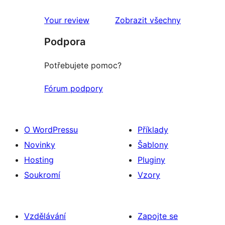
recenze
Your review
Zobrazit všechny
Podpora
Potřebujete pomoc?
Fórum podpory
O WordPressu
Příklady
Novinky
Šablony
Hosting
Pluginy
Soukromí
Vzory
Vzdělávání
Zapojte se