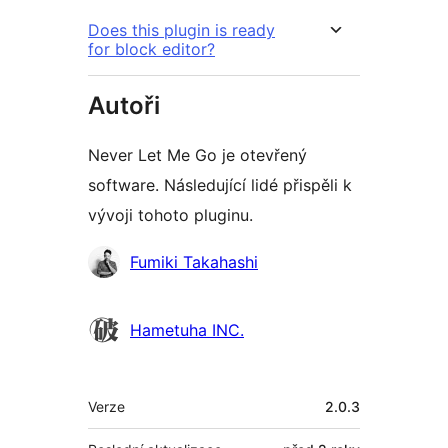
Does this plugin is ready
for block editor?
Autoři
Never Let Me Go je otevřený
software. Následující lidé přispěli k
vývoji tohoto pluginu.
Spolupracovníci
Fumiki Takahashi
Hametuha INC.
Meta
Verze
2.0.3