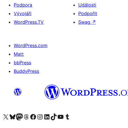
Podpora
Události
Vývojáři
Podpořit
WordPress.TV
Swag
↗
WordPress.com
Matt
bbPress
BuddyPress
Navštivte náš účet na X (dříve Twitter)
Navštivte náš Bluesky účet
Navštivte náš účet Mastodon
Navštivte náš Threads účet
Navštivte naši stránku na Facebooku
Navštivte náš Instagram účet
Navštivte náš LinkedIn účet
Navštivte náš TikTok účet
Navštivte náš YouTube kanál
Navštivte náš Tumblr účet