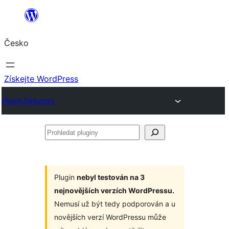
Přeskočit
na
Česko
obsah
Získejte WordPress
Plugin Directory
Prohledat
pluginy
Plugin
nebyl testován na 3
nejnovějších verzích WordPressu.
Nemusí už být tedy podporován a u
novějších verzí WordPressu může