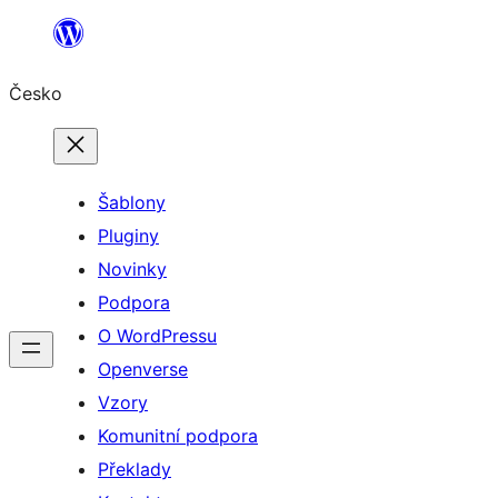
Přeskočit
na
Česko
obsah
Šablony
Pluginy
Novinky
Podpora
O WordPressu
Openverse
Vzory
Komunitní podpora
Překlady