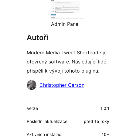
Admin Panel
Autoři
Modern Media Tweet Shortcode je
otevřený software. Následující lidé
přispěli k vývoji tohoto pluginu.
Spolupracovníci
Christopher Carson
Meta
Verze
1.0.1
Poslední aktualizace
před
15 roky
Aktivních instalací
10+