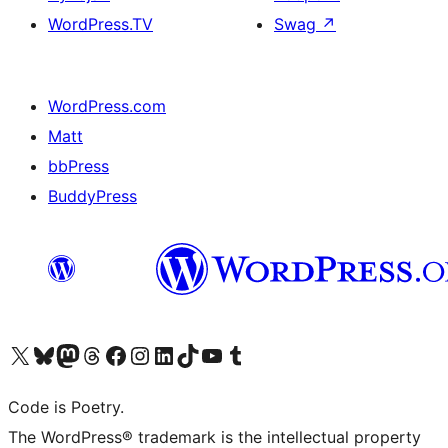
WordPress.TV
Swag
↗
WordPress.com
Matt
bbPress
BuddyPress
Navštivte náš účet na X (dříve Twitter)
Navštivte náš Bluesky účet
Navštivte náš účet Mastodon
Navštivte náš Threads účet
Navštivte naši stránku na Facebooku
Navštivte náš Instagram účet
Navštivte náš LinkedIn účet
Navštivte náš TikTok účet
Navštivte náš YouTube kanál
Navštivte náš Tumblr účet
Code is Poetry.
The WordPress® trademark is the intellectual property