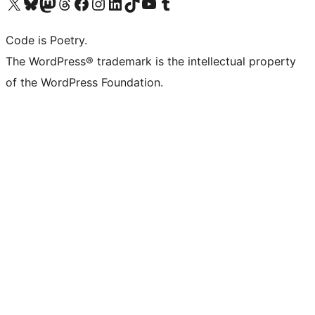
Navštivte náš účet na X (dříve Twitter)
Navštivte náš Bluesky účet
Navštivte náš účet Mastodon
Navštivte náš Threads účet
Navštivte naši stránku na Facebooku
Navštivte náš Instagram účet
Navštivte náš LinkedIn účet
Navštivte náš TikTok účet
Navštivte náš YouTube kanál
Navštivte náš Tumblr účet
Code is Poetry.
The WordPress® trademark is the intellectual property
of the WordPress Foundation.