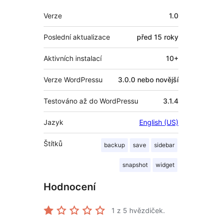
Meta
Verze
1.0
Poslední aktualizace
před
15 roky
Aktivních instalací
10+
Verze WordPressu
3.0.0 nebo novější
Testováno až do WordPressu
3.1.4
Jazyk
English (US)
Štítků
backup
save
sidebar
snapshot
widget
Hodnocení
1
z 5 hvězdiček.