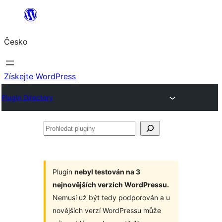
Přeskočit
na
Česko
obsah
Získejte WordPress
Plugin Directory
Prohledat
pluginy
Plugin
nebyl testován na 3
nejnovějších verzích WordPressu.
Nemusí už být tedy podporován a u
novějších verzí WordPressu může