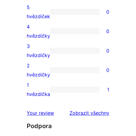
5
0
0
hvězdiček
5hvězdičkové
4
0
hodnocení
0
hvězdičky
4hvězdičkové
3
0
hodnocení
0
hvězdičky
3hvězdičkové
2
0
hodnocení
0
hvězdičky
2hvězdičkové
1
1
hodnocení
1
hvězdička
1hvězdičkové
hodnocení
recenze
Your review
Zobrazit všechny
Podpora