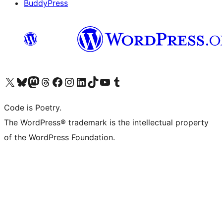
BuddyPress
Navštivte náš účet na X (dříve Twitter)
Navštivte náš Bluesky účet
Navštivte náš účet Mastodon
Navštivte náš Threads účet
Navštivte naši stránku na Facebooku
Navštivte náš Instagram účet
Navštivte náš LinkedIn účet
Navštivte náš TikTok účet
Navštivte náš YouTube kanál
Navštivte náš Tumblr účet
Code is Poetry.
The WordPress® trademark is the intellectual property
of the WordPress Foundation.