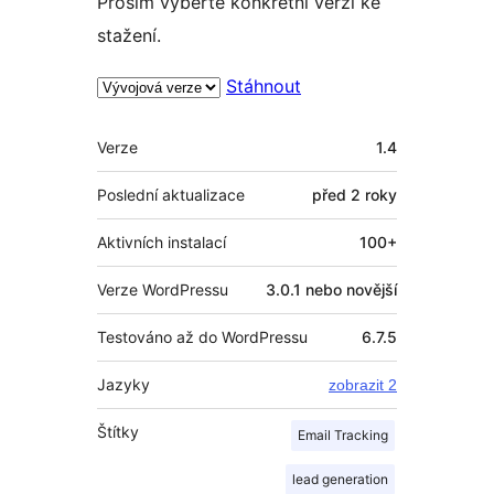
Prosím vyberte konkrétní verzi ke
stažení.
Stáhnout
Meta
Verze
1.4
Poslední aktualizace
před
2 roky
Aktivních instalací
100+
Verze WordPressu
3.0.1 nebo novější
Testováno až do WordPressu
6.7.5
Jazyky
zobrazit 2
Štítky
Email Tracking
lead generation