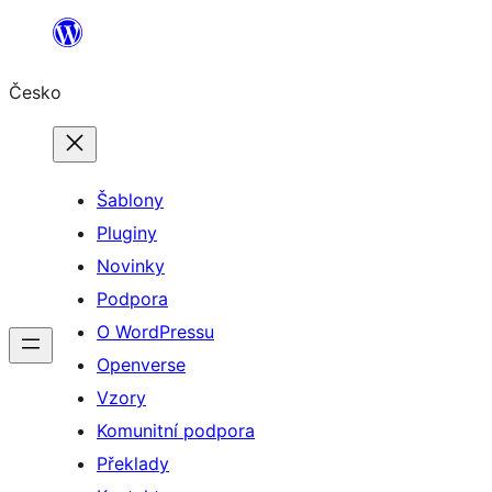
Přeskočit
na
Česko
obsah
Šablony
Pluginy
Novinky
Podpora
O WordPressu
Openverse
Vzory
Komunitní podpora
Překlady