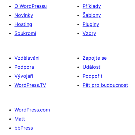
O WordPressu
Příklady
Novinky
Šablony
Hosting
Pluginy
Soukromí
Vzory
Vzdělávání
Zapojte se
Podpora
Události
Vývojáři
Podpořit
WordPress.TV
Pět pro budoucnost
WordPress.com
Matt
bbPress