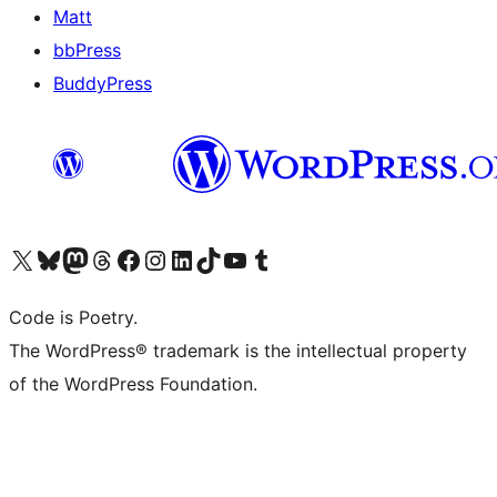
Matt
bbPress
BuddyPress
Navštivte náš účet na X (dříve Twitter)
Navštivte náš Bluesky účet
Navštivte náš účet Mastodon
Navštivte náš Threads účet
Navštivte naši stránku na Facebooku
Navštivte náš Instagram účet
Navštivte náš LinkedIn účet
Navštivte náš TikTok účet
Navštivte náš YouTube kanál
Navštivte náš Tumblr účet
Code is Poetry.
The WordPress® trademark is the intellectual property
of the WordPress Foundation.