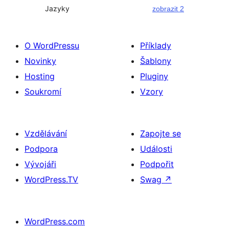
Jazyky
zobrazit 2
O WordPressu
Příklady
Novinky
Šablony
Hosting
Pluginy
Soukromí
Vzory
Vzdělávání
Zapojte se
Podpora
Události
Vývojáři
Podpořit
WordPress.TV
Swag
↗
WordPress.com