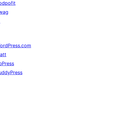
odpořit
wag
↗
ordPress.com
att
bPress
uddyPress