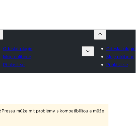
Odeslat plugin
Odeslat plugin
Moje oblíbené
Moje oblíbené
Přihlásit se
Přihlásit se
dPressu může mít problémy s kompatibilitou a může