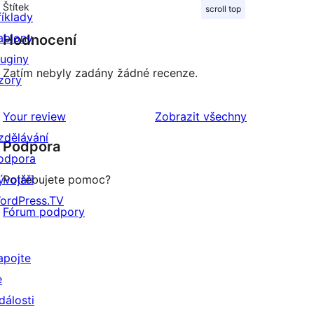
Štítek
scroll top
říklady
ablony
Hodnocení
luginy
Zatím nebyly zadány žádné recenze.
zory
recenze
Your review
Zobrazit všechny
zdělávání
Podpora
odpora
ývojáři
Potřebujete pomoc?
ordPress.TV
Fórum podpory
apojte
e
dálosti