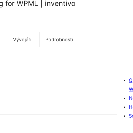
g for WPML | inventivo
Vývojáři
Podrobnosti
O
W
N
H
S