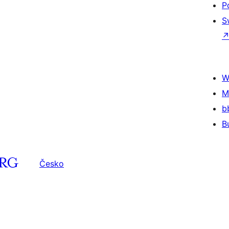
P
S
W
M
b
B
Česko