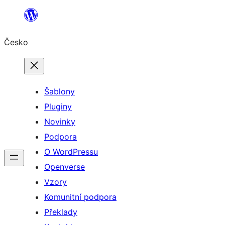
Přeskočit
na
Česko
obsah
Šablony
Pluginy
Novinky
Podpora
O WordPressu
Openverse
Vzory
Komunitní podpora
Překlady