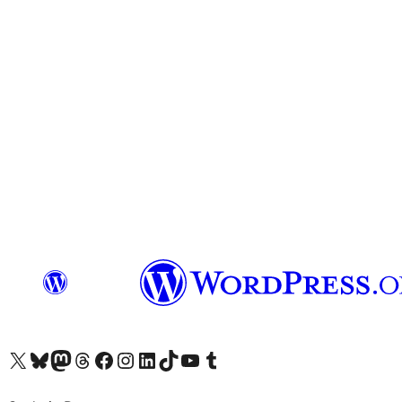
Navštivte náš účet na X (dříve Twitter)
Navštivte náš Bluesky účet
Navštivte náš účet Mastodon
Navštivte náš Threads účet
Navštivte naši stránku na Facebooku
Navštivte náš Instagram účet
Navštivte náš LinkedIn účet
Navštivte náš TikTok účet
Navštivte náš YouTube kanál
Navštivte náš Tumblr účet