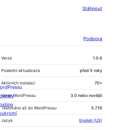
Stáhnout
Podpora
Meta
Verze
1.0.6
Poslední aktualizace
před
5 roky
Aktivních instalací
70+
ordPressu
ovinky
Verze WordPressu
3.0 nebo novější
osting
Testováno až do WordPressu
5.7.16
oukromí
Jazyk
English (US)