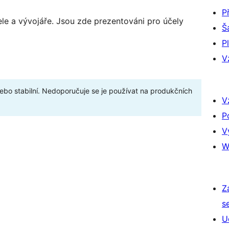
P
ele a vývojáře. Jsou zde prezentováni pro účely
Š
P
V
bo stabilní. Nedoporučuje se je používat na produkčních
V
P
V
W
Z
s
U