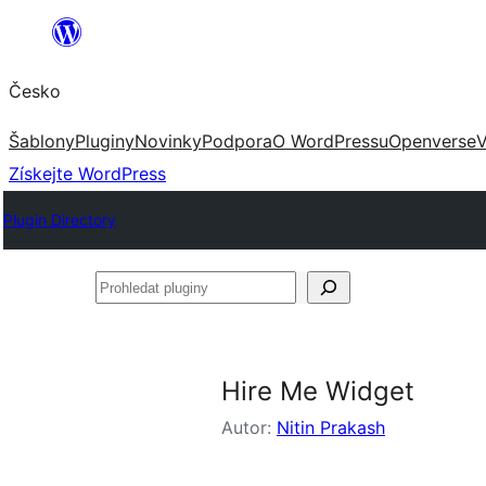
Přeskočit
na
Česko
obsah
Šablony
Pluginy
Novinky
Podpora
O WordPressu
Openverse
V
Získejte WordPress
Plugin Directory
Prohledat
pluginy
Hire Me Widget
Autor:
Nitin Prakash