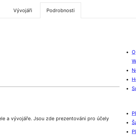
Vývojáři
Podrobnosti
O
W
N
H
S
P
ele a vývojáře. Jsou zde prezentováni pro účely
Š
P