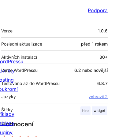
Podpora
Meta
Verze
1.0.6
Poslední aktualizace
před
1 rokem
Aktivních instalací
30+
ordPressu
ovinky
Verze WordPressu
6.2 nebo novější
osting
Testováno až do WordPressu
6.8.7
oukromí
Jazyky
zobrazit 2
Štítky
hire
widget
říklady
ablony
Hodnocení
luginy