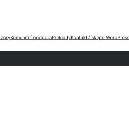
zory
Komunitní podpora
Překlady
Kontakt
Získejte WordPres