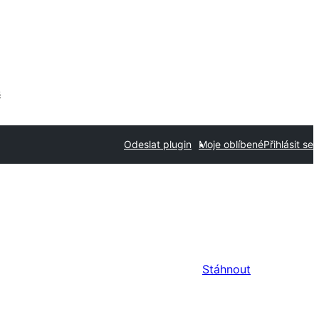
s
Odeslat plugin
Moje oblíbené
Přihlásit se
Stáhnout