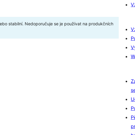
V
bo stabilní. Nedoporučuje se je používat na produkčních
V
P
V
W
Z
s
U
P
P
p