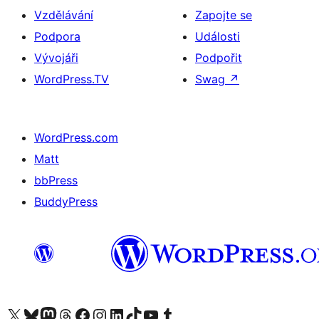
Vzdělávání
Zapojte se
Podpora
Události
Vývojáři
Podpořit
WordPress.TV
Swag
↗
WordPress.com
Matt
bbPress
BuddyPress
Navštivte náš účet na X (dříve Twitter)
Navštivte náš Bluesky účet
Navštivte náš účet Mastodon
Navštivte náš Threads účet
Navštivte naši stránku na Facebooku
Navštivte náš Instagram účet
Navštivte náš LinkedIn účet
Navštivte náš TikTok účet
Navštivte náš YouTube kanál
Navštivte náš Tumblr účet