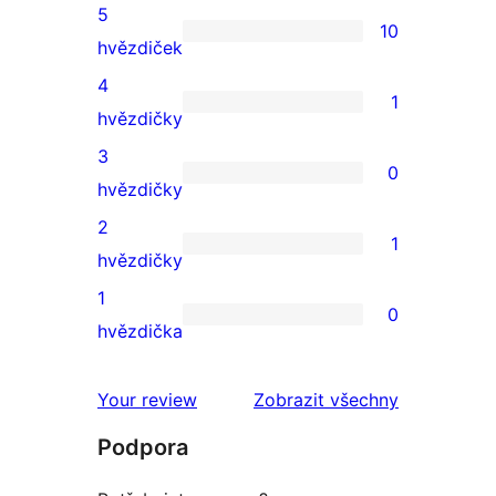
5
10
10
hvězdiček
5hvězdičkové
4
1
hodnocení
1
hvězdičky
4hvězdičkové
3
0
hodnocení
0
hvězdičky
3hvězdičkové
2
1
hodnocení
1
hvězdičky
2hvězdičkové
1
0
hodnocení
0
hvězdička
1hvězdičkové
hodnocení
recenze
Your review
Zobrazit všechny
Podpora