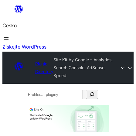
Přeskočit
na
Česko
obsah
Získejte WordPress
Site Kit by Google – Analytics,
Plugin
Search Console, AdSense,
Directory
Speed
Prohledat
pluginy