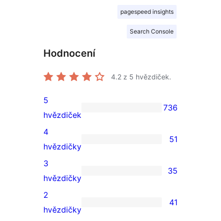
pagespeed insights
Search Console
Hodnocení
4.2
z 5 hvězdiček.
5
736
736
hvězdiček
5hvězdičkové
4
51
hodnocení
51
hvězdičky
4hvězdičkové
3
35
hodnocení
35
hvězdičky
3hvězdičkové
2
41
hodnocení
41
hvězdičky