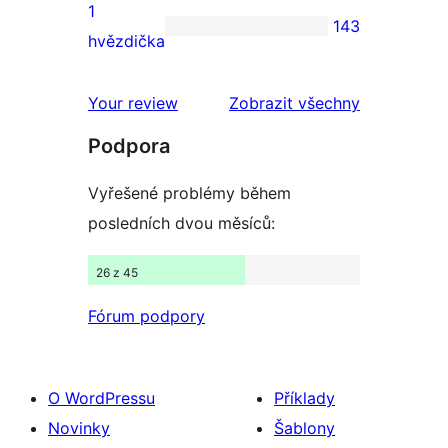
2hvězdičkové
1
143
hodnocení
143
hvězdička
1hvězdičkové
hodnocení
recenze
Your review
Zobrazit všechny
Podpora
Vyřešené problémy během
posledních dvou měsíců:
26 z 45
Fórum podpory
O WordPressu
Příklady
Novinky
Šablony