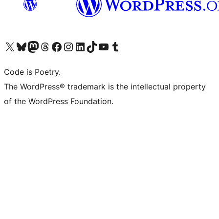
Navštivte náš účet na X (dříve Twitter)
Navštivte náš Bluesky účet
Navštivte náš účet Mastodon
Navštivte náš Threads účet
Navštivte naši stránku na Facebooku
Navštivte náš Instagram účet
Navštivte náš LinkedIn účet
Navštivte náš TikTok účet
Navštivte náš YouTube kanál
Navštivte náš Tumblr účet
Code is Poetry.
The WordPress® trademark is the intellectual property
of the WordPress Foundation.