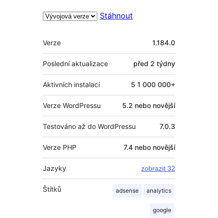
Stáhnout
Meta
Verze
1.184.0
Poslední aktualizace
před
2 týdny
Aktivních instalací
5 1 000 000+
Verze WordPressu
5.2 nebo novější
Testováno až do WordPressu
7.0.3
Verze PHP
7.4 nebo novější
Jazyky
zobrazit 32
Štítků
adsense
analytics
google