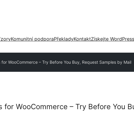
zory
Komunitní podpora
Překlady
Kontakt
Získejte WordPres
 for WooCommerce – Try Before You Buy, Request Samples by Mail
s for WooCommerce – Try Before You B