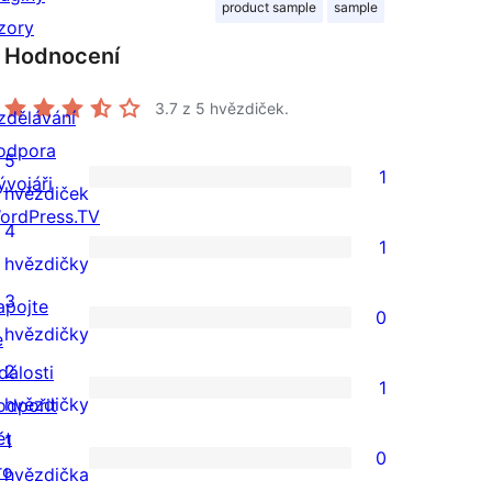
product sample
sample
zory
Hodnocení
3.7
z 5 hvězdiček.
zdělávání
odpora
5
1
ývojáři
1
hvězdiček
ordPress.TV
5hvězdičkové
4
1
hodnocení
1
hvězdičky
4hvězdičkové
3
apojte
0
hodnocení
0
hvězdičky
e
3hvězdičkové
2
dálosti
1
hodnocení
1
hvězdičky
odpořit
2hvězdičkové
ět
1
0
hodnocení
ro
0
hvězdička