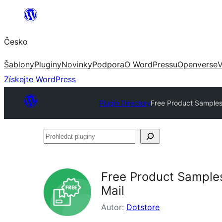
Přeskočit
na
Česko
obsah
Šablony
Pluginy
Novinky
Podpora
O WordPressu
Openverse
V
Získejte WordPress
Plugin Directory
Free Product Samples
Prohledat
pluginy
Free Product Sample
Mail
Autor:
Dotstore