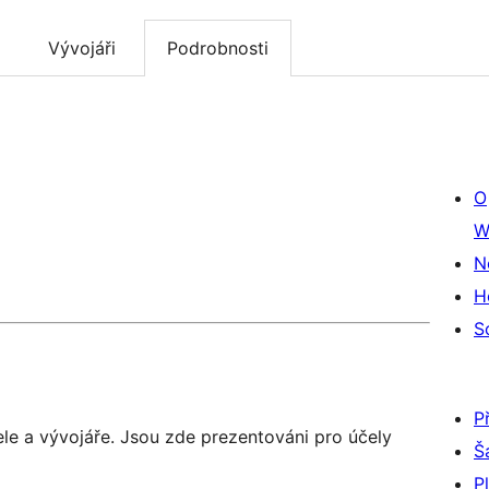
Vývojáři
Podrobnosti
O
W
N
H
S
P
ele a vývojáře. Jsou zde prezentováni pro účely
Š
P