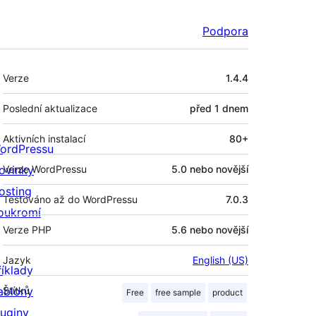
Podpora
Meta
Verze
1.4.4
Poslední aktualizace
před
1 dnem
Aktivních instalací
80+
ordPressu
ovinky
Verze WordPressu
5.0 nebo novější
osting
Testováno až do WordPressu
7.0.3
oukromí
Verze PHP
5.6 nebo novější
Jazyk
English (US)
říklady
ablony
Štítků
Free
free sample
product
luginy