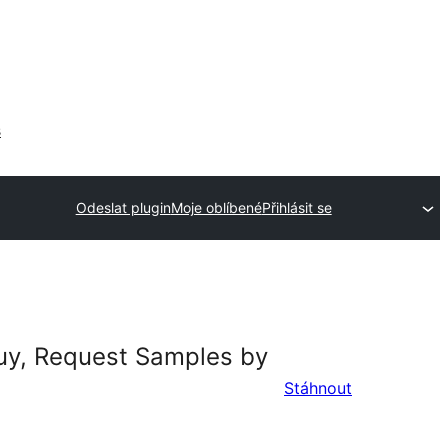
s
Odeslat plugin
Moje oblíbené
Přihlásit se
uy, Request Samples by
Stáhnout