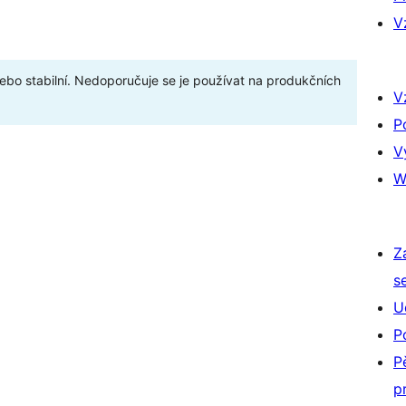
V
bo stabilní. Nedoporučuje se je používat na produkčních
V
P
V
W
Z
s
U
P
P
p