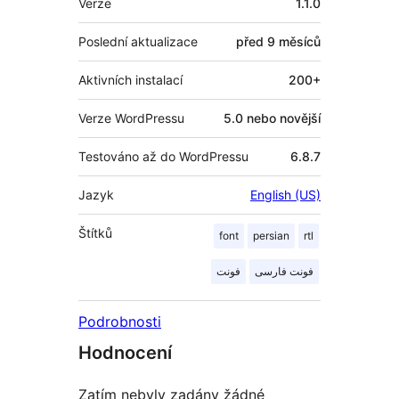
Verze
1.1.0
Poslední aktualizace
před
9 měsíců
Aktivních instalací
200+
Verze WordPressu
5.0 nebo novější
Testováno až do WordPressu
6.8.7
Jazyk
English (US)
Štítků
font
persian
rtl
فونت فارسی
فونت
Podrobnosti
Hodnocení
Zatím nebyly zadány žádné