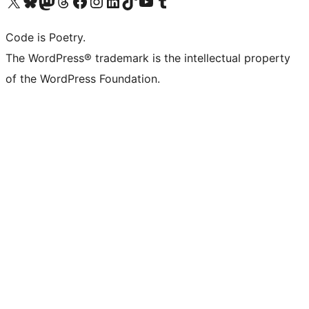
Navštivte náš účet na X (dříve Twitter)
Navštivte náš Bluesky účet
Navštivte náš účet Mastodon
Navštivte náš Threads účet
Navštivte naši stránku na Facebooku
Navštivte náš Instagram účet
Navštivte náš LinkedIn účet
Navštivte náš TikTok účet
Navštivte náš YouTube kanál
Navštivte náš Tumblr účet
Code is Poetry.
The WordPress® trademark is the intellectual property
of the WordPress Foundation.