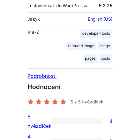
Testováno až do WordPressu
5.2.25
Jazyk
English (US)
Štítků
developer-tools
featured image
image
pages
posts
Podrobnosti
Hodnocení
5
z 5 hvězdiček.
5
4
4
hvězdiček
5hvězdičkové
4