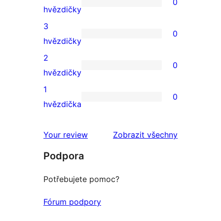
0
hodnocení
0
hvězdičky
4hvězdičkové
3
0
hodnocení
0
hvězdičky
3hvězdičkové
2
0
hodnocení
0
hvězdičky
2hvězdičkové
1
0
hodnocení
0
hvězdička
1hvězdičkové
hodnocení
Your review
Zobrazit všechny
recenze
Podpora
Potřebujete pomoc?
Fórum podpory