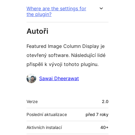
Where are the settings for
the plugin?
Autoři
Featured Image Column Display je
otevřený software. Následující lidé
přispěli k vývoji tohoto pluginu.
Spolupracovníci
Sawai Dheerawat
Meta
Verze
2.0
Poslední aktualizace
před
7 roky
Aktivních instalací
40+