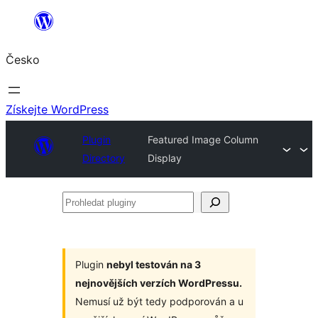
Přeskočit
na
Česko
obsah
Získejte WordPress
Plugin
Featured Image Column
Directory
Display
Prohledat
pluginy
Plugin
nebyl testován na 3
nejnovějších verzích WordPressu.
Nemusí už být tedy podporován a u