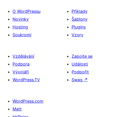
O WordPressu
Příklady
Novinky
Šablony
Hosting
Pluginy
Soukromí
Vzory
Vzdělávání
Zapojte se
Podpora
Události
Vývojáři
Podpořit
WordPress.TV
Swag
↗
WordPress.com
Matt
bbPress