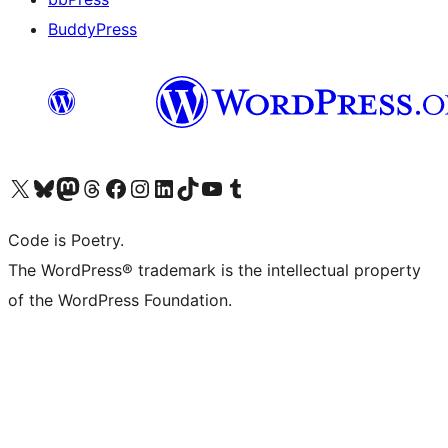
BuddyPress
Navštivte náš účet na X (dříve Twitter)
Navštivte náš Bluesky účet
Navštivte náš účet Mastodon
Navštivte náš Threads účet
Navštivte naši stránku na Facebooku
Navštivte náš Instagram účet
Navštivte náš LinkedIn účet
Navštivte náš TikTok účet
Navštivte náš YouTube kanál
Navštivte náš Tumblr účet
Code is Poetry.
The WordPress® trademark is the intellectual property
of the WordPress Foundation.