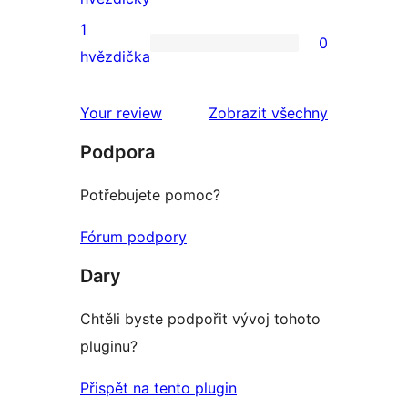
2hvězdičkové
1
0
hodnocení
0
hvězdička
1hvězdičkové
hodnocení
recenze
Your review
Zobrazit všechny
Podpora
Potřebujete pomoc?
Fórum podpory
Dary
Chtěli byste podpořit vývoj tohoto
pluginu?
Přispět na tento plugin