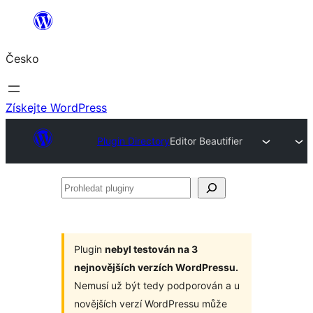
Přeskočit
na
Česko
obsah
Získejte WordPress
Plugin Directory
Editor Beautifier
Prohledat
pluginy
Plugin
nebyl testován na 3
nejnovějších verzích WordPressu.
Nemusí už být tedy podporován a u
novějších verzí WordPressu může