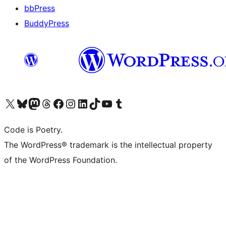
bbPress
BuddyPress
Navštivte náš účet na X (dříve Twitter)
Navštivte náš Bluesky účet
Navštivte náš účet Mastodon
Navštivte náš Threads účet
Navštivte naši stránku na Facebooku
Navštivte náš Instagram účet
Navštivte náš LinkedIn účet
Navštivte náš TikTok účet
Navštivte náš YouTube kanál
Navštivte náš Tumblr účet
Code is Poetry.
The WordPress® trademark is the intellectual property
of the WordPress Foundation.