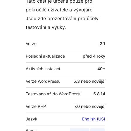
Tato část je určena pouze pro
pokročilé uživatele a vývojáře.
Jsou zde prezentováni pro účely
testování a výuky.
Meta
Verze
2.1
Poslední aktualizace
před
4 roky
Aktivních instalací
40+
Verze WordPressu
5.3 nebo novější
Testováno až do WordPressu
5.8.14
Verze PHP
7.0 nebo novější
Jazyk
English (US)