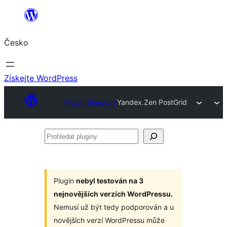
Přeskočit
na
Česko
obsah
Získejte WordPress
Plugin Directory
Yandex.Zen PostGrid
Prohledat
pluginy
Plugin
nebyl testován na 3
nejnovějších verzích WordPressu.
Nemusí už být tedy podporován a u
novějších verzí WordPressu může