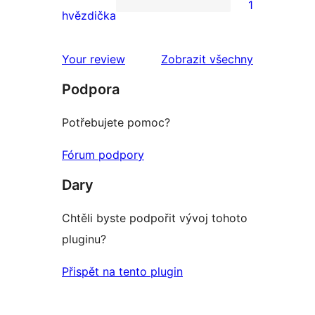
1
hodnocení
1
hvězdička
1hvězdičkové
hodnocení
Your review
Zobrazit všechny
recenze
Podpora
Potřebujete pomoc?
Fórum podpory
Dary
Chtěli byste podpořit vývoj tohoto
pluginu?
Přispět na tento plugin