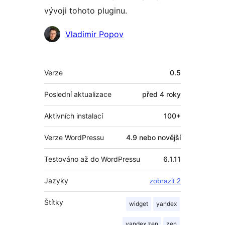
vývoji tohoto pluginu.
Spolupracovníci
Vladimir Popov
Meta
Verze
0.5
Poslední aktualizace
před
4 roky
Aktivních instalací
100+
Verze WordPressu
4.9 nebo novější
Testováno až do WordPressu
6.1.11
Jazyky
zobrazit 2
Štítky
widget
yandex
yandex zen
zen