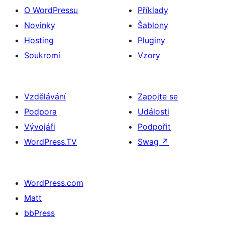
O WordPressu
Příklady
Novinky
Šablony
Hosting
Pluginy
Soukromí
Vzory
Vzdělávání
Zapojte se
Podpora
Události
Vývojáři
Podpořit
WordPress.TV
Swag
↗
WordPress.com
Matt
bbPress