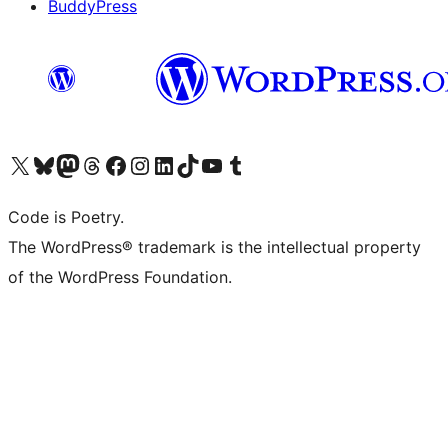
BuddyPress
Navštivte náš účet na X (dříve Twitter)
Navštivte náš Bluesky účet
Navštivte náš účet Mastodon
Navštivte náš Threads účet
Navštivte naši stránku na Facebooku
Navštivte náš Instagram účet
Navštivte náš LinkedIn účet
Navštivte náš TikTok účet
Navštivte náš YouTube kanál
Navštivte náš Tumblr účet
Code is Poetry.
The WordPress® trademark is the intellectual property
of the WordPress Foundation.