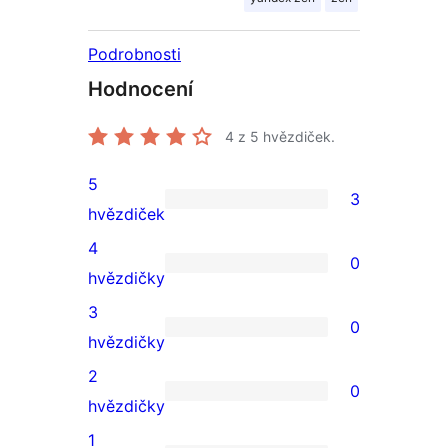
Podrobnosti
Hodnocení
4
z 5 hvězdiček.
5
3
3
hvězdiček
5hvězdičkové
4
0
hodnocení
0
hvězdičky
4hvězdičkové
3
0
hodnocení
0
hvězdičky
3hvězdičkové
2
0
hodnocení
0
hvězdičky
2hvězdičkové
1