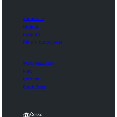
Zapojte se
Události
Podpořit
Pět pro budoucnost
WordPress.com
Matt
bbPress
BuddyPress
Česko