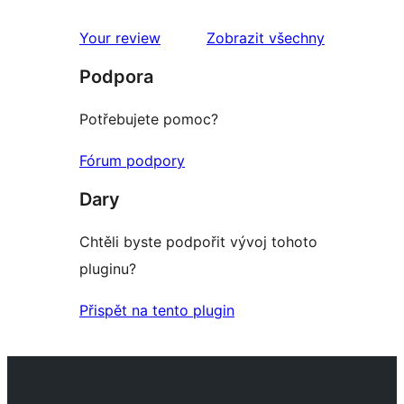
1hvězdičkové
hodnocení
recenze
Your review
Zobrazit všechny
Podpora
Potřebujete pomoc?
Fórum podpory
Dary
Chtěli byste podpořit vývoj tohoto
pluginu?
Přispět na tento plugin