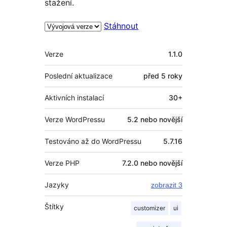
stažení.
Stáhnout
Meta
Verze
1.1.0
Poslední aktualizace
před
5 roky
Aktivních instalací
30+
Verze WordPressu
5.2 nebo novější
Testováno až do WordPressu
5.7.16
Verze PHP
7.2.0 nebo novější
Jazyky
zobrazit 3
Štítky
customizer
ui