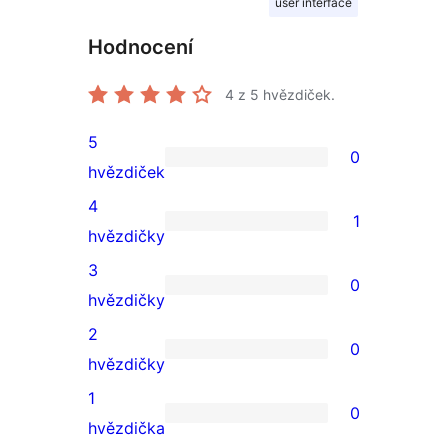
user interface
Hodnocení
4
z 5 hvězdiček.
5
0
0
hvězdiček
5hvězdičkové
4
1
hodnocení
1
hvězdičky
4hvězdičkové
3
0
hodnocení
0
hvězdičky
3hvězdičkové
2
0
hodnocení
0
hvězdičky
2hvězdičkové
1
0
hodnocení
0
hvězdička