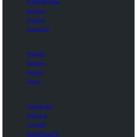
O WordPressu
Novinky
Hosting
Soukromí
Příklady
Šablony
Pluginy
Vzory
Vzdělávání
Podpora
Vývojáři
WordPress.TV