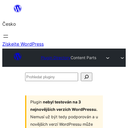
Přeskočit
na
Česko
obsah
Získejte WordPress
Plugin Directory
Content Parts
Prohledat
pluginy
Plugin
nebyl testován na 3
nejnovějších verzích WordPressu.
Nemusí už být tedy podporován a u
novějších verzí WordPressu může