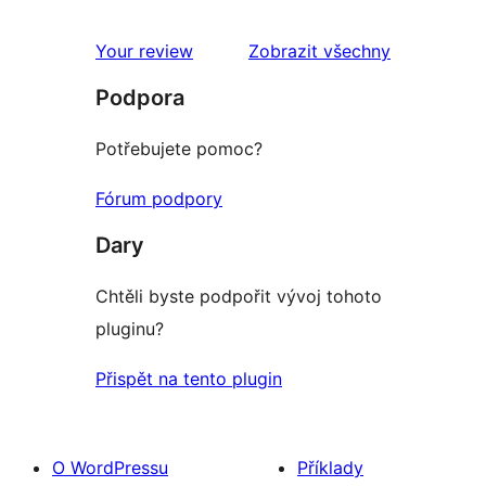
1hvězdičkové
hodnocení
recenze
Your review
Zobrazit všechny
Podpora
Potřebujete pomoc?
Fórum podpory
Dary
Chtěli byste podpořit vývoj tohoto
pluginu?
Přispět na tento plugin
O WordPressu
Příklady