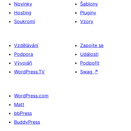
Novinky
Šablony
Hosting
Pluginy
Soukromí
Vzory
Vzdělávání
Zapojte se
Podpora
Události
Vývojáři
Podpořit
WordPress.TV
Swag
↗
WordPress.com
Matt
bbPress
BuddyPress