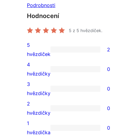
Podrobnosti
Hodnocení
5
z 5 hvězdiček.
5
2
2
hvězdiček
5hvězdičkové
4
0
hodnocení
0
hvězdičky
4hvězdičkové
3
0
hodnocení
0
hvězdičky
3hvězdičkové
2
0
hodnocení
0
hvězdičky
2hvězdičkové
1
0
hodnocení
0
hvězdička