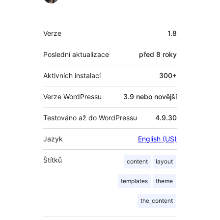
Meta
Verze
1.8
Poslední aktualizace
před
8 roky
Aktivních instalací
300+
Verze WordPressu
3.9 nebo novější
Testováno až do WordPressu
4.9.30
Jazyk
English (US)
Štítků
content
layout
templates
theme
the_content