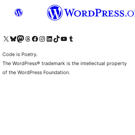
Navštivte náš účet na X (dříve Twitter)
Navštivte náš Bluesky účet
Navštivte náš účet Mastodon
Navštivte náš Threads účet
Navštivte naši stránku na Facebooku
Navštivte náš Instagram účet
Navštivte náš LinkedIn účet
Navštivte náš TikTok účet
Navštivte náš YouTube kanál
Navštivte náš Tumblr účet
Code is Poetry.
The WordPress® trademark is the intellectual property
of the WordPress Foundation.