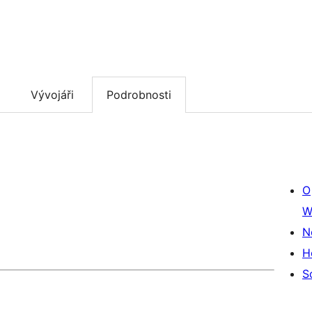
Vývojáři
Podrobnosti
O
W
N
H
S