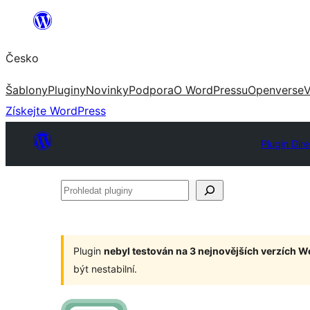
Přeskočit
na
Česko
obsah
Šablony
Pluginy
Novinky
Podpora
O WordPressu
Openverse
V
Získejte WordPress
Plugin Dir
Prohledat
pluginy
Plugin
nebyl testován na 3 nejnovějších verzích 
být nestabilní.