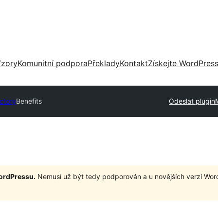
zory
Komunitní podpora
Překlady
Kontakt
Získejte WordPres
ectory
Benefits
Odeslat plugin
WordPressu.
Nemusí už být tedy podporován a u novějších verzí Wor