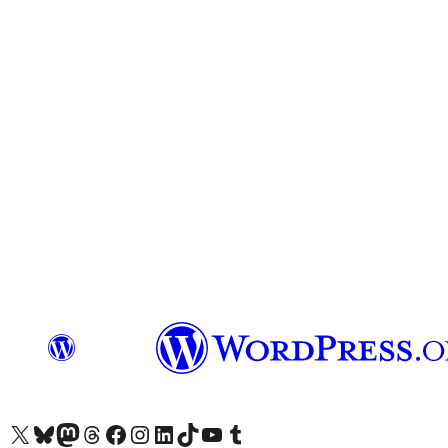
Navštivte náš účet na X (dříve Twitter)
Navštivte náš Bluesky účet
Navštivte náš účet Mastodon
Navštivte náš Threads účet
Navštivte naši stránku na Facebooku
Navštivte náš Instagram účet
Navštivte náš LinkedIn účet
Navštivte náš TikTok účet
Navštivte náš YouTube kanál
Navštivte náš Tumblr účet