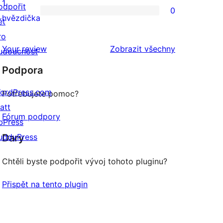
2hvězdičkové
1
odpořit
0
hodnocení
0
hvězdička
ět
1hvězdičkové
ro
hodnocení
recenze
Your review
Zobrazit všechny
udoucnost
Podpora
ordPress.com
Potřebujete pomoc?
att
Fórum podpory
bPress
uddyPress
Dary
Chtěli byste podpořit vývoj tohoto pluginu?
Přispět na tento plugin