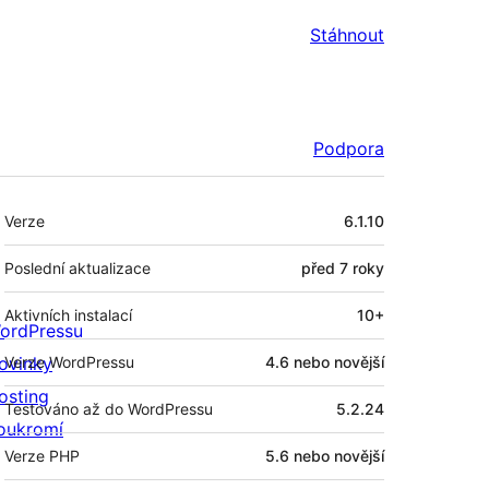
Stáhnout
Podpora
Meta
Verze
6.1.10
Poslední aktualizace
před
7 roky
Aktivních instalací
10+
ordPressu
ovinky
Verze WordPressu
4.6 nebo novější
osting
Testováno až do WordPressu
5.2.24
oukromí
Verze PHP
5.6 nebo novější