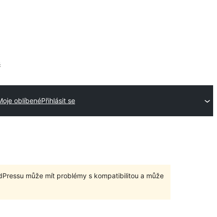
s
Moje oblíbené
Přihlásit se
dPressu může mít problémy s kompatibilitou a může