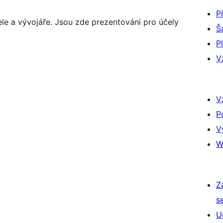
P
ele a vývojáře. Jsou zde prezentováni pro účely
Š
P
V
V
P
V
W
Z
s
U