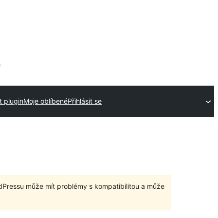
s
t plugin
Moje oblíbené
Přihlásit se
dPressu může mít problémy s kompatibilitou a může