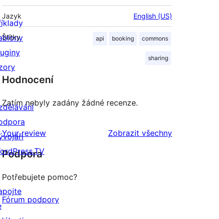
Jazyk
English (US)
říklady
ablony
Štítky
api
booking
commons
luginy
sharing
zory
Hodnocení
Zatím nebyly zadány žádné recenze.
zdělávání
odpora
recenze
Your review
Zobrazit všechny
ývojáři
ordPress.TV
Podpora
Potřebujete pomoc?
apojte
Fórum podpory
e