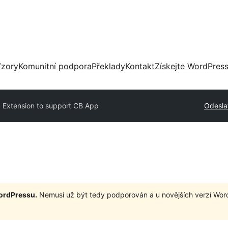
zory
Komunitní podpora
Překlady
Kontakt
Získejte WordPres
 Extension to support CB App
Odesla
WordPressu.
Nemusí už být tedy podporován a u novějších verzí Wor