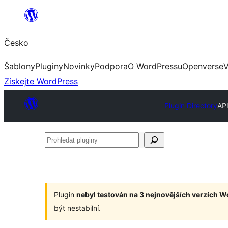
Přeskočit
na
Česko
obsah
Šablony
Pluginy
Novinky
Podpora
O WordPressu
Openverse
V
Získejte WordPress
Plugin Directory
API
Prohledat
pluginy
Plugin
nebyl testován na 3 nejnovějších verzích 
být nestabilní.