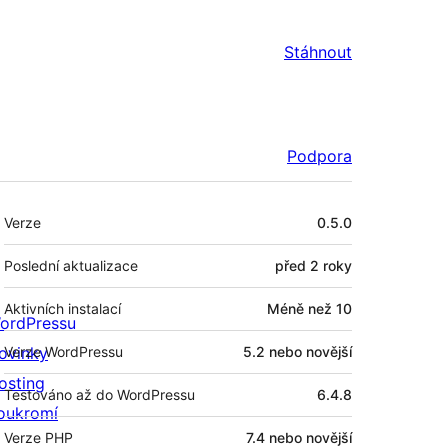
Stáhnout
Podpora
Meta
Verze
0.5.0
Poslední aktualizace
před
2 roky
Aktivních instalací
Méně než 10
ordPressu
ovinky
Verze WordPressu
5.2 nebo novější
osting
Testováno až do WordPressu
6.4.8
oukromí
Verze PHP
7.4 nebo novější