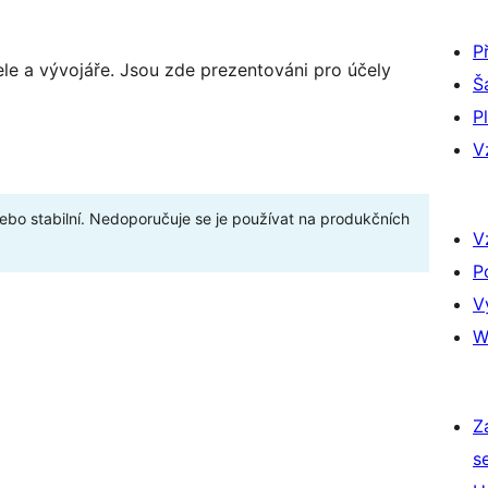
P
ele a vývojáře. Jsou zde prezentováni pro účely
Š
P
V
bo stabilní. Nedoporučuje se je používat na produkčních
V
P
V
W
Z
s