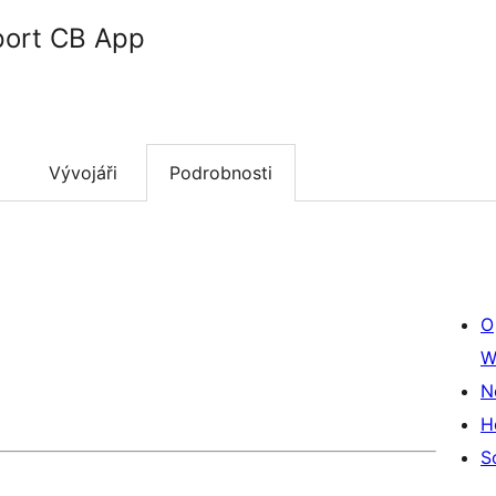
port CB App
Vývojáři
Podrobnosti
O
W
N
H
S