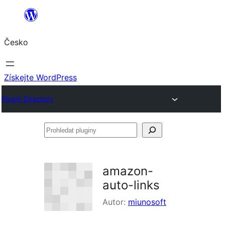
Přeskočit
na
Česko
obsah
Získejte WordPress
Plugin Directory
Prohledat
pluginy
amazon-
auto-links
Autor:
miunosoft