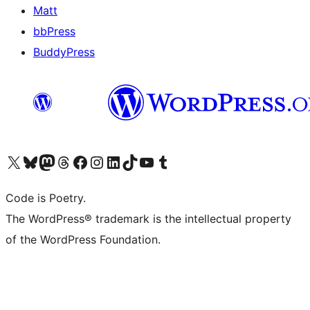
Matt
bbPress
BuddyPress
Navštivte náš účet na X (dříve Twitter)
Navštivte náš Bluesky účet
Navštivte náš účet Mastodon
Navštivte náš Threads účet
Navštivte naši stránku na Facebooku
Navštivte náš Instagram účet
Navštivte náš LinkedIn účet
Navštivte náš TikTok účet
Navštivte náš YouTube kanál
Navštivte náš Tumblr účet
Code is Poetry.
The WordPress® trademark is the intellectual property
of the WordPress Foundation.