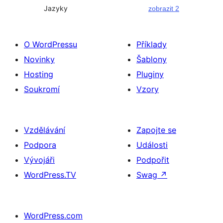
Jazyky
zobrazit 2
O WordPressu
Příklady
Novinky
Šablony
Hosting
Pluginy
Soukromí
Vzory
Vzdělávání
Zapojte se
Podpora
Události
Vývojáři
Podpořit
WordPress.TV
Swag
↗
WordPress.com