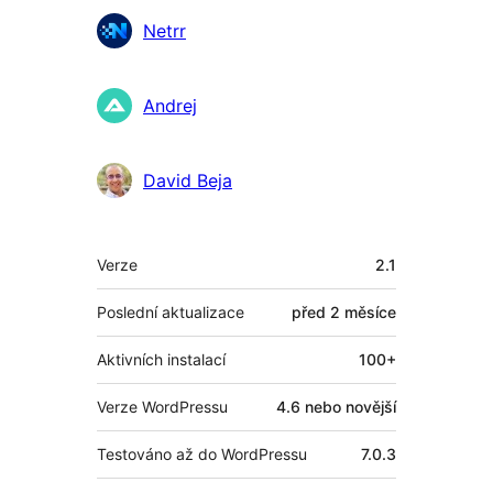
Spolupracovníci
Netrr
Andrej
David Beja
Meta
Verze
2.1
Poslední aktualizace
před
2 měsíce
Aktivních instalací
100+
Verze WordPressu
4.6 nebo novější
Testováno až do WordPressu
7.0.3