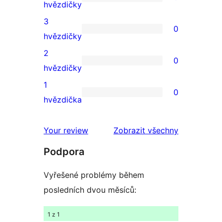
hodnocení
0
hvězdičky
4hvězdičkové
3
0
hodnocení
0
hvězdičky
3hvězdičkové
2
0
hodnocení
0
hvězdičky
2hvězdičkové
1
0
hodnocení
0
hvězdička
1hvězdičkové
hodnocení
Your review
Zobrazit všechny
recenze
Podpora
Vyřešené problémy během
posledních dvou měsíců:
1 z 1