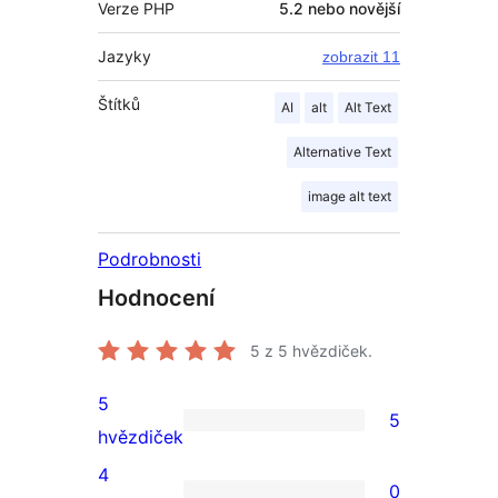
Verze PHP
5.2 nebo novější
Jazyky
zobrazit 11
Štítků
AI
alt
Alt Text
Alternative Text
image alt text
Podrobnosti
Hodnocení
5
z 5 hvězdiček.
5
5
5
hvězdiček
5hvězdičkové
4
0