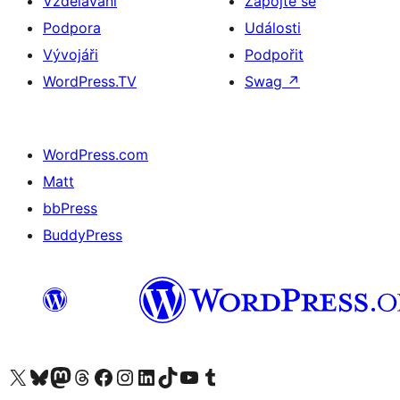
Vzdělávání
Zapojte se
Podpora
Události
Vývojáři
Podpořit
WordPress.TV
Swag
↗
WordPress.com
Matt
bbPress
BuddyPress
Navštivte náš účet na X (dříve Twitter)
Navštivte náš Bluesky účet
Navštivte náš účet Mastodon
Navštivte náš Threads účet
Navštivte naši stránku na Facebooku
Navštivte náš Instagram účet
Navštivte náš LinkedIn účet
Navštivte náš TikTok účet
Navštivte náš YouTube kanál
Navštivte náš Tumblr účet